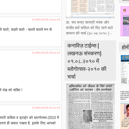
15 अप्रैल 2010 को 4:32 pm बजे
डा. रूप चन्द्र शास्त्री मयंक और
संजीव वर्मा सलिल को दिए जाने वाले
ढ़ते चलो, कहते चलो - चलते चलते मन से
सम्मान की चर्चा (३०.०७.२०१० ) -
कनाविज़ टाईम्स (
होमी
लखनऊ संस्करण)
15 अप्रैल 2010 को 4:50 pm बजे
०१.०८.२०१० में
ब्लोगोत्सव-२०१० की
चर्चा
े पंख को शक्ति !
15 अप्रैल 2010 को 4:57 pm बजे
ारी कविता व ड्राइंग को ब्लागोत्सव-2010 में
 भी उतना ही ख्याल रखता है, इसके लिए आपको