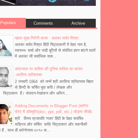
Populars
Comments
Archive
पहला सुख निरोगी काया : अलका सर्वत मिश्रा
अलका सर्वत मिश्रा हिंदी चिट्ठाकारी में वेहद नाम है,
स्वास्थ्य- चर्चा और जडी बूटियों से संवंधित ज्ञान बांटने वालों
में अलका जी सर्वाधिक सक...
अंतरजाल पर कविता की दुनिया कविता का बाजार
:अरविन्द श्रीवास्तव
2 जनवरी 1964 को जन्में श्री अरविन्द श्रीवास्तव बिहार
से हिन्दी के चर्चित युवा कवि / लेखक और
 चिट्ठाकार हैं। संपादन-रेखांकन और अभिन...
Adding Documents in Blogger Post (ब्लॉगर
पोस्ट में डॉक्यूमेंट(doc, ppt, pdf, etc.) जोड़ना सीखें)
श्री विनय प्रजापति 'नज़र' हिंदी के वेहद सपर्पित-
सक्रिय और चर्चित कवि/ चिट्ठाकार और तकनीकी
्ञ हैं , साथ ही ब्लोगोत्सव-२०१० क...