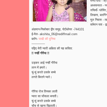
मम्मी-पापा - श्
अध्ययनरत - नर्स
रुचियाँ- प्लेयिं
लिखना, ब्लागिं
मूल निवास - त
वर्तमान पता - द
अंडमान-निकोबार द्वीप समूह, पोर्टब्लेयर -744101
ई-मेल- akshita_06@rediffmail.com
ब्लॉग-
पाखी की दुनिया
--------------
पढ़िए मेरी प्यारी अक्षिता की यह कविता:
!! नन्हीं गौरैया !!
उड़कर आई नन्हीं गौरैया
लान में हमारे।
चूं-चूं करते उसके बच्चे
लगते कितने प्यारे।
गौरैया रोज तिनका लाती
प्यारा सा घोंसला बनाती।
चूं-चूं करते उसके बच्चे
चोंच से खाना खिलाती।