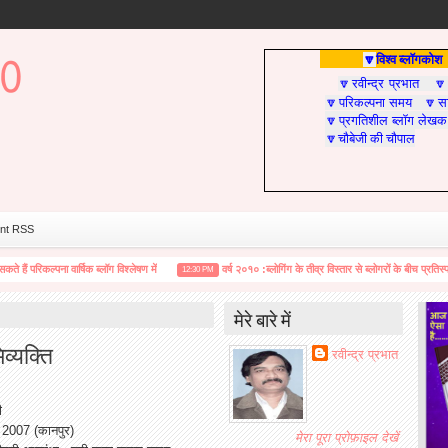
विश्व ब्लॉगकोश
🔽
रवीन्द्र प्रभात
🔽

परिकल्पना समय
सा
🔽
🔽
प्रगतिशील ब्लॉग लेखक
🔽
चौबेजी की चौपाल
🔽
nt RSS
िकल्पना वार्षिक ब्लॉग विश्लेषण में
वर्ष २०१० :ब्लोगिंग के तीव्र विस्तार से ब्लोगरों के बीच प्रतिस्पर्धात्मक 
12:30 PM
मेरे बारे में
व्यक्ति
रवीन्द्र प्रभात
ी
, 2007 (कानपुर)
मेरा पूरा प्रोफ़ाइल देखें