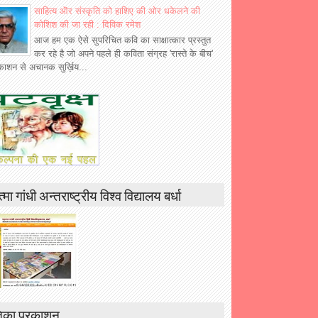
साहित्य ऒर संस्कृति को हाशिए की ओर धकेलने की
कोशिश की जा रही : दिविक रमेश
आज हम एक ऐसे सुपरिचित कवि का साक्षात्कार प्रस्तुत
कर रहे है जो अपने पहले ही कविता संग्रह 'रास्ते के बीच'
रकाशन से अचानक सुर्ख़िय...
्मा गांधी अन्तराष्ट्रीय विश्व विद्यालय बर्धा
िका प्रकाशन