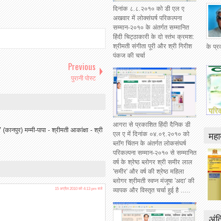
दिनांक ८.८.२०१० को डी एल ए
अखवार में लोक्संघर्ष परिकल्पना
सम्मान-२०१० के अंतर्गत सम्मानित
हिंदी चिट्ठाकारी के दो स्तंभ क्रमश:
श्रीमती संगीता पूरी और श्री गिरीश
के प्
पंकज की चर्चा
Previous
पुरानी पोस्ट
आगरा से प्रकाशित हिंदी दैनिक डी
(कानपुर) मम्मी-पापा - श्रीमती आकांक्षा - श्री
महात
एल ए में दिनांक ०४.०९.२०१० को
ब्लॉग चिंतन के अंतर्गत लोकसंघर्ष
परिकल्पना सम्मान-२०१० से सम्मानित
वर्ष के श्रेष्ठ ब्लोगर श्री समीर लाल
'समीर' और वर्ष की श्रेष्ठ महिला
ब्लोगर श्रीमती स्वप्न मंजूषा 'अदा' की
व्यापक और विस्तृत चर्चा हुई है .....
15 अप्रैल 2010 को 4:13 pm बजे
अंत