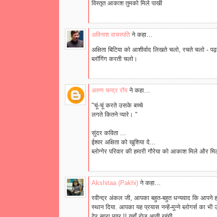
विस्तृत आकाश तुमको मिले पाखी
अविनाश वाचस्पति
ने कहा…
अक्षिता बिटिया को आशीर्वाद लिखते चलो, रचते चलो - प
ब्‍लॉगिंग करती चलो।
अरुण चन्द्र रॉय
ने कहा…
"चूं-चूं करते उसके बच्चे
लगते कितने प्यारे। "
सुंदर कविता ...
ईश्वर अक्षिता को खुशिया दे...
ब्लोग्गेर परिवार की हमारी गौरेया को आकाश मिले और मिल
Akshitaa (Pakhi)
ने कहा…
रवीन्द्र अंकल जी, आपका बहुत-बहुत धन्यवाद कि आपने हम
स्थान दिया. आपका यह प्रयास नन्हें-मुन्ने ब्लोगर्स का
ढेर सारा प्यार !! यहाँ रोज आती रहूंगी.