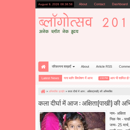
About
Contact
Dashboard
August 9, 2026
08:38:59
परिकल्पना शाख़ाएँ
About
Article RSS
Comme
मक एकता कमजोर हो रही है ?
Latest News
परिकल्पना ब्लॉग विश्लेषण में आज
आप भी शामिल हो सकते हैं पर
6:25 PM
1:52 PM
»
अभिव्यक्ति ड्राईंग
»
कला दीर्घा में आज : अक्षिता(पाखी) की अभिव्यक्ति
कला दीर्घा में आज : अक्षिता(पाखी) की अभि
नाम- अक्षिता
निक नेम - पाख
जन्म- 25 मार्च