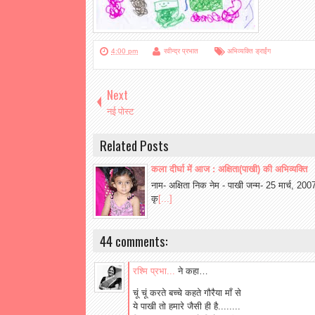
4:00 pm
रवीन्द्र प्रभात
अभिव्यक्ति ड्राईंग
Next
नई पोस्ट
Related Posts
कला दीर्घा में आज : अक्षिता(पाखी) की अभिव्यक्ति
नाम- अक्षिता निक नेम - पाखी जन्म- 25 मार्च, 2007 
कृ
[...]
44 comments:
रश्मि प्रभा...
ने कहा…
चूं चूं करते बच्चे कहते गौरैया माँ से
ये पाखी तो हमारे जैसी ही है........