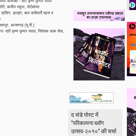
रीमती आकांक्षा - श्री कृष्ण कुमार यादव
री, कार्मेल स्कूल, पोर्टब्लेयर
ग, डांसिंग, ड्राइंग, बाल कवितायेँ पढ़ना व
ग
हबरपुर, आजमगढ़ (यू.पी.)
्वारा- श्री कृष्ण कुमार यादव, निदेशक डाक सेवा,
द संडे पोस्ट में
"परिकल्पना ब्लॉग
उत्सव-२०१०" की चर्चा