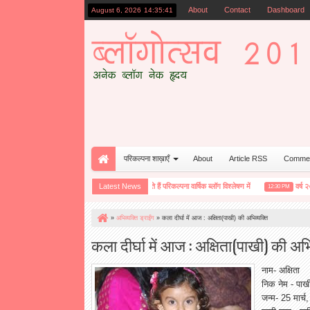
About
Contact
Dashboard
August 6, 2026
14:35:43
परिकल्पना शाख़ाएँ
About
Article RSS
Comme
लेषण में आज
आप भी शामिल हो सकते हैं परिकल्पना वार्षिक ब्लॉग विश्लेषण में
Latest News
वर्ष २०१० :ब्लो
1:52 PM
12:30 PM
»
अभिव्यक्ति ड्राईंग
»
कला दीर्घा में आज : अक्षिता(पाखी) की अभिव्यक्ति
कला दीर्घा में आज : अक्षिता(पाखी) की अभि
नाम- अक्षिता
निक नेम - पाख
जन्म- 25 मार्च