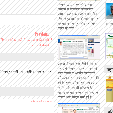
दिनांक ८.८.२०१० को डी एल ए
अखवार में लोक्संघर्ष परिकल्पना
सम्मान-२०१० के अंतर्गत सम्मानित
हिंदी चिट्ठाकारी के दो स्तंभ क्रमश:
श्रीमती संगीता पूरी और श्री गिरीश
के प्
पंकज की चर्चा
Previous
लोगिंग में अपने अनुभवों से रूबरू करा रहे हैं श्री
ज्ञान दत्त पाण्डेय
आगरा से प्रकाशित हिंदी दैनिक डी
महात
एल ए में दिनांक ०४.०९.२०१० को
(कानपुर) मम्मी-पापा - श्रीमती आकांक्षा - श्री
ब्लॉग चिंतन के अंतर्गत लोकसंघर्ष
परिकल्पना सम्मान-२०१० से सम्मानित
वर्ष के श्रेष्ठ ब्लोगर श्री समीर लाल
'समीर' और वर्ष की श्रेष्ठ महिला
ब्लोगर श्रीमती स्वप्न मंजूषा 'अदा' की
व्यापक और विस्तृत चर्चा हुई है .....
15 अप्रैल 2010 को 4:13 pm बजे
अंत