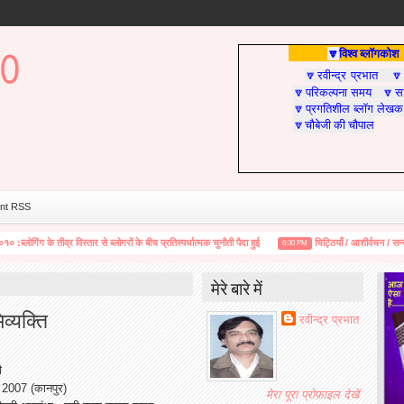
विश्व ब्लॉगकोश
🔽
रवीन्द्र प्रभात
🔽

परिकल्पना समय
सा
🔽
🔽
प्रगतिशील ब्लॉग लेखक
🔽
चौबेजी की चौपाल
🔽
nt RSS
गिंग के तीव्र विस्तार से ब्लोगरों के बीच प्रतिस्पर्धात्मक चुनौती पैदा हुई
चिट्ठियाँ / आशीर्वचन / सन्देश .....
6:30 PM
मेरे बारे में
व्यक्ति
रवीन्द्र प्रभात
ी
, 2007 (कानपुर)
मेरा पूरा प्रोफ़ाइल देखें