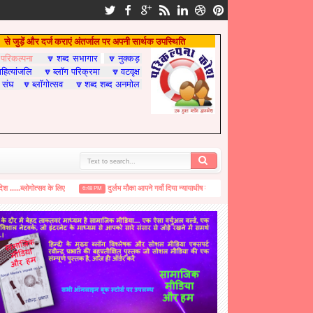
से जुड़ें और दर्ज कराएं अंतर्जाल पर अपनी सार्थक उपस्थिति
परिकल्पना
शब्द सभागार
नुक्कड़

🔽
🔽
हित्यांजलि
ब्लॉग परिक्रमा
वटवृक्ष
🔽
🔽
 संघ
ब्लॉगोत्सव
शब्द शब्द अनमोल
🔽
🔽
ब्लोगोत्सव के लिए
दुर्लभ मौका आपने गवाँ दिया न्यायाधीष महोदय!
बदलाव ज़रूरी है….
6:48 PM
1:24 PM