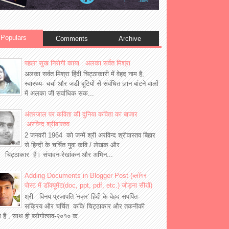
Populars
Comments
Archive
पहला सुख निरोगी काया : अलका सर्वत मिश्रा
अलका सर्वत मिश्रा हिंदी चिट्ठाकारी में वेहद नाम है,
स्वास्थ्य- चर्चा और जडी बूटियों से संवंधित ज्ञान बांटने वालों
में अलका जी सर्वाधिक सक...
अंतरजाल पर कविता की दुनिया कविता का बाजार
:अरविन्द श्रीवास्तव
2 जनवरी 1964 को जन्में श्री अरविन्द श्रीवास्तव बिहार
से हिन्दी के चर्चित युवा कवि / लेखक और
 चिट्ठाकार हैं। संपादन-रेखांकन और अभिन...
Adding Documents in Blogger Post (ब्लॉगर
पोस्ट में डॉक्यूमेंट(doc, ppt, pdf, etc.) जोड़ना सीखें)
श्री विनय प्रजापति 'नज़र' हिंदी के वेहद सपर्पित-
सक्रिय और चर्चित कवि/ चिट्ठाकार और तकनीकी
्ञ हैं , साथ ही ब्लोगोत्सव-२०१० क...