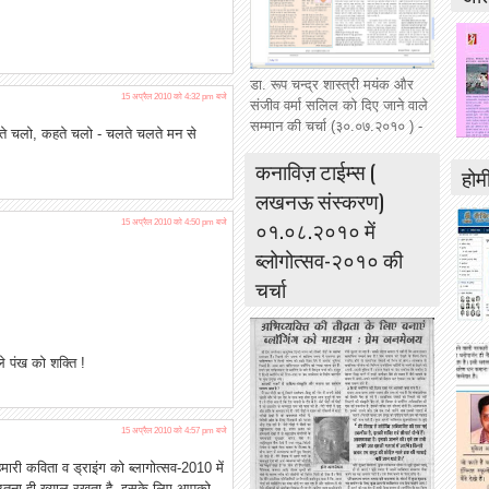
डा. रूप चन्द्र शास्त्री मयंक और
15 अप्रैल 2010 को 4:32 pm बजे
संजीव वर्मा सलिल को दिए जाने वाले
सम्मान की चर्चा (३०.०७.२०१० ) -
ढ़ते चलो, कहते चलो - चलते चलते मन से
कनाविज़ टाईम्स (
होमी
लखनऊ संस्करण)
०१.०८.२०१० में
15 अप्रैल 2010 को 4:50 pm बजे
ब्लोगोत्सव-२०१० की
चर्चा
े पंख को शक्ति !
15 अप्रैल 2010 को 4:57 pm बजे
ारी कविता व ड्राइंग को ब्लागोत्सव-2010 में
 भी उतना ही ख्याल रखता है, इसके लिए आपको