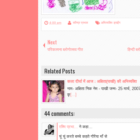
4:00 pm
रवीन्द्र प्रभात
अभिव्यक्ति ड्राईंग
Next
परिकल्पना ब्लोगोत्सव गीत
हिन्दी ब्
Related Posts
कला दीर्घा में आज : अक्षिता(पाखी) की अभिव्यक्ति
नाम- अक्षिता निक नेम - पाखी जन्म- 25 मार्च, 2007 
कृ
[...]
44 comments:
रश्मि प्रभा...
ने कहा…
चूं चूं करते बच्चे कहते गौरैया माँ से