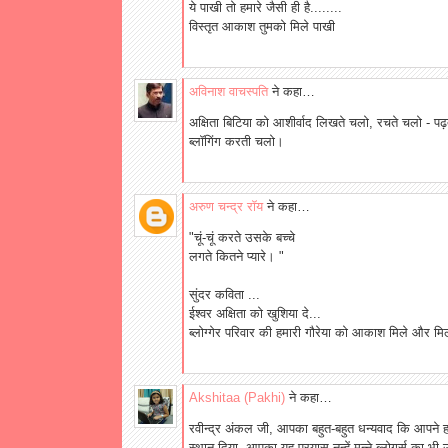
ये पाखी तो हमारे जैसी ही है........
विस्तृत आकाश तुमको मिले पाखी
अविनाश वाचस्पति
ने कहा…
अक्षिता बिटिया को आशीर्वाद लिखते चलो, रचते चलो - प
ब्‍लॉगिंग करती चलो।
अरुण चन्द्र रॉय
ने कहा…
"चूं-चूं करते उसके बच्चे
लगते कितने प्यारे। "
सुंदर कविता ...
ईश्वर अक्षिता को खुशिया दे...
ब्लोग्गेर परिवार की हमारी गौरेया को आकाश मिले और मिल
Akshitaa (Pakhi)
ने कहा…
रवीन्द्र अंकल जी, आपका बहुत-बहुत धन्यवाद कि आपने हम
स्थान दिया. आपका यह प्रयास नन्हें-मुन्ने ब्लोगर्स का