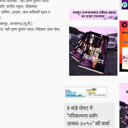
रीमती आकांक्षा - श्री कृष्ण कुमार यादव
री, कार्मेल स्कूल, पोर्टब्लेयर
ग, डांसिंग, ड्राइंग, बाल कवितायेँ पढ़ना व
ग
हबरपुर, आजमगढ़ (यू.पी.)
्वारा- श्री कृष्ण कुमार यादव, निदेशक डाक सेवा,
द संडे पोस्ट में
"परिकल्पना ब्लॉग
उत्सव-२०१०" की चर्चा