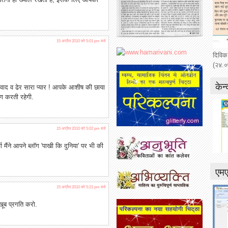
15 अप्रैल 2010 को 5:01 pm बजे
दिविक
(२४.०
केन्
ाद व ढेर सारा प्यार ! आपके आशीष की छाया
चरण करती रहेगी.
15 अप्रैल 2010 को 5:02 pm बजे
मैंने आपने ब्लॉग 'पाखी कि दुनिया' पर भी की
एम
15 अप्रैल 2010 को 5:21 pm बजे
खूब प्रगति करो.