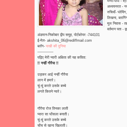
मम्मी-पापा - श्
अध्ययनरत - नर्स
रुचियाँ- प्लेयिं
लिखना, ब्लागिं
मूल निवास - त
वर्तमान पता - द
अंडमान-निकोबार द्वीप समूह, पोर्टब्लेयर -744101
ई-मेल- akshita_06@rediffmail.com
ब्लॉग-
पाखी की दुनिया
--------------
पढ़िए मेरी प्यारी अक्षिता की यह कविता:
!! नन्हीं गौरैया !!
उड़कर आई नन्हीं गौरैया
लान में हमारे।
चूं-चूं करते उसके बच्चे
लगते कितने प्यारे।
गौरैया रोज तिनका लाती
प्यारा सा घोंसला बनाती।
चूं-चूं करते उसके बच्चे
चोंच से खाना खिलाती।