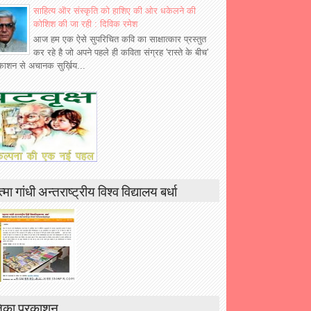
साहित्य ऒर संस्कृति को हाशिए की ओर धकेलने की
कोशिश की जा रही : दिविक रमेश
आज हम एक ऐसे सुपरिचित कवि का साक्षात्कार प्रस्तुत
कर रहे है जो अपने पहले ही कविता संग्रह 'रास्ते के बीच'
रकाशन से अचानक सुर्ख़िय...
्मा गांधी अन्तराष्ट्रीय विश्व विद्यालय बर्धा
िका प्रकाशन