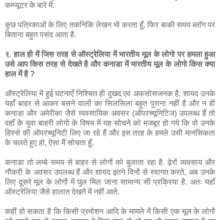
कम्प्यूटर
के
बारे
में
.
कुछ
पत्रिकाओं
के
लिए
तकनिकि
लेखन
भी
करता
हूँ
.
फिर
बाकी
समय
ब्लॉग
पर
बिताना
बहुत
पसंद
आता
है
.
९
.
हाल
ही
में
जिस
तरह
से
ऑस्ट्रेलिया
में
भारतीय
मूल
के
लोगो
पर
हमला
हुआ
उसे
आप
किस
तरह
से
देखते
है
और
कनाडा
में
भारतीय
मूल
के
लोगो
किस
क्या
हाल
में
है
?
ऑस्ट्रेलिया
में
हुई
घटनाएँ
निश्चित
ही
दुखद
एवं
अफसोसजनक
है
.
शायद
उनके
यहाँ
बाहर
से
आकर
बसने
वालों
का
सिलसिला
बहुत
पुराना
नहीं
है
और
न
ही
कनाडा
और
अमेरीका
जैसे
व्यवसायिक
अवसर
(
ऑपरच्यूनिटिज
)
उपलब्ध
हैं
तो
वहाँ
के
युवा
बाहरी
लोगों
के
विषय
में
यह
सोचने
को
मजबूर
हो
गये
कि
वो
उनके
हिस्से
की
ऑपरच्यूनिटी
लिए
जा
रहे
हैं
और
इस
तरह
के
हमले
उसी
मानसिकता
के
चलते
हुए
हो
,
ऐसा
मैं
सोचता
हूँ
.
कनाडा
तो
लम्बे
समय
से
बाहर
से
लोगों
को
बुलाता
रहा
है
.
ढ़ेरों
व्यवसाय
और
नौकरी
के
अवसर
उपलब्ध
हैं
और
शायद
इतने
दिनों
से
स्वागत
करते
,
अब
उनके
लिए
दूसरे
मूल
के
लोगों
में
घुल
मिल
जाना
सामान्य
सी
प्रक्रिया
है
.
अतः
यहाँ
ऑस्ट्रेलिया
जैसे
हालात
देखने
में
नहीं
आते
.
कहीं
हो
सकता
है
कि
किसी
प्रमोशन
आदि
के
मामले
में
किसी
एक
मूल
के
लोगों