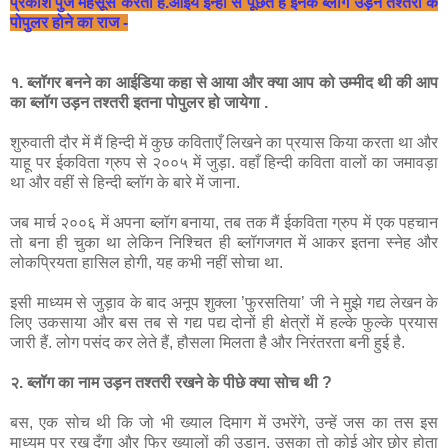
प्रकाश
पुंज
महसूस
करता
है
.
आईये
इन्हीं
से
पूछते
हैं
इनके
ब्लॉग
उड़न
तश्तरी
के
पोपुलर
होने
का
राज
-
१
.
ब्लॉगर
बनने
का
आईडिया
कहा
से
आया
और
क्या
आप
को
उम्मीद
थी
की
आप
का
ब्लॉग
उड़न
तश्तरी
इतना
पोपुलर
हो
जायेगा
.
शुरुवाती
दौर
में
मैं
हिन्दी
में
कुछ
कविताएँ
लिखने
का
प्रयास
किया
करता
था
और
याहू
पर
ईकविता
ग्रुप
से
२००५
में
जुड़ा
.
वहाँ
हिन्दी
कविता
वालों
का
जमावड़ा
था
और
वहीं
से
हिन्दी
ब्लॉग
के
बारे
में
जाना
.
जब
मार्च
२००६
में
अपना
ब्लॉग
बनाया
,
तब
तक
मैं
ईकविता
ग्रुप
में
एक
पहचान
तो
बना
ही
चुका
था
लेकिन
निश्चित
ही
ब्लॉगजगत
में
आकर
इतना
स्नेह
और
लोकप्रियता
हासिल
होगी
,
यह
कभी
नहीं
सोचा
था
.
इसी
माध्यम
से
जुड़ाव
के
बाद
अनूप
शुक्ला
’
फुरसतिया
’
जी
ने
मुझे
गद्य
लेखन
के
लिए
उकसाया
और
बस
तब
से
गद्य
पद्य
दोनों
ही
क्षेत्रों
में
हल्के
फुल्के
प्रयास
जारी
हैं
.
लोग
पसंद
कर
लेते
हैं
,
हौसला
मिलता
है
और
निरंतरता
बनी
हुई
है
.
२
.
ब्लॉग
का
नाम
उड़न
तश्तरी
रखने
के
पीछे
क्या
सोच
थी
?
बस
,
एक
सोच
थी
कि
जो
भी
ख्याल
दिमाग
में
उभरेंगे
,
उन्हें
जस
का
तस
इस
माध्यम
पर
रख
दूँगा
और
फिर
ख्यालों
की
उड़ान
,
उसका
तो
कोई
ओर
छोर
होता