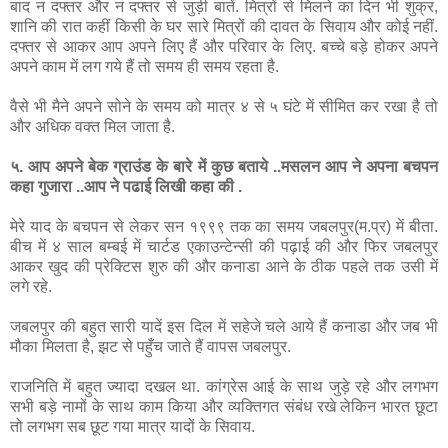
बाद
न
दफ्तर
और
न
दफ्तर
से
जुड़ी
बातें
.
मित्रों
से
मिलने
का
दिन
भी
शुक्र
,
शानि
की
रात
कहीं
किसी
के
घर
सारे
मित्रों
की
दावत
के
सिवाय
और
कोई
नहीं
.
दफ्तर
से
आकर
आप
अपने
लिए
हैं
और
परिवार
के
लिए
.
बच्चे
बड़े
होकर
अपने
अपने
काम
में
लग
गये
हैं
तो
समय
ही
समय
रहता
है
.
वैसे
भी
मैने
अपने
सोने
के
समय
को
मात्र
४
से
५
घंटे
में
सीमित
कर
रखा
है
तो
और
अधिक
वक्त
मिल
जाता
है
.
५
.
आप
अपने
बेक
ग्राउंड
के
बारे
में
कुछ
बताये
..
मसलन
आप
ने
अपना
बचपन
कहा
गुजारा
..
आप
ने
पढाई
लिखी
कहा
की
.
मेरे
याद
के
बचपन
से
लेकर
सन
१९९९
तक
का
समय
जबलपुर
(
म
.
प्र
)
में
बीता
.
बीच
में
४
साल
बम्बई
में
चार्टड
एकाउन्टेन्सी
की
पढ़ाई
की
और
फिर
जबलपुर
आकर
खुद
की
प्रेक्टिस
शुरु
की
और
कनाडा
आने
के
ठीक
पहले
तक
उसी
में
लगे
रहे
.
जबलपुर
की
बहुत
सारी
यादें
इस
दिल
में
सहेजे
चले
आये
हैं
कनाडा
और
जब
भी
मौका
मिलता
है
,
झट
से
पहुँच
जाते
हैं
वापस
जबलपुर
.
राजनिति
में
बहुत
ज्यादा
दखल
था
.
कांग्रेस
आई
के
साथ
जुड़े
रहे
और
लगभग
सभी
बड़े
नामों
के
साथ
काम
किया
और
व्यक्तिगत
संबंध
रखे
लेकिन
भारत
छूटा
तो
लगभग
सब
छूट
गया
मात्र
यादों
के
सिवाय
.