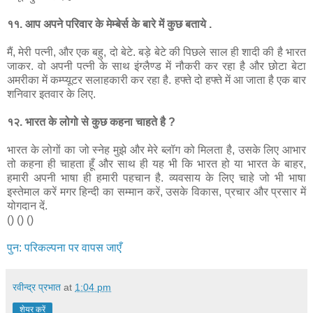
११
.
आप
अपने
परिवार
के
मेम्बेर्स
के
बारे
में
कुछ
बताये
.
मैं
,
मेरी
पत्नी
,
और
एक
बहु
,
दो
बेटे
.
बड़े
बेटे
की
पिछले
साल
ही
शादी
की
है
भारत
जाकर
.
वो
अपनी
पत्नी
के
साथ
इंग्लैण्ड
में
नौकरी
कर
रहा
है
और
छोटा
बेटा
अमरीका
में
कम्प्यूटर
सलाहकारी
कर
रहा
है
.
हफ्ते
दो
हफ्ते
में
आ
जाता
है
एक
बार
शनिवार
इतवार
के
लिए
.
१२
.
भारत
के
लोगो
से
कुछ
कहना
चाहते
है
?
भारत
के
लोगों
का
जो
स्नेह
मुझे
और
मेरे
ब्लॉग
को
मिलता
है
,
उसके
लिए
आभार
तो
कहना
ही
चाहता
हूँ
और
साथ
ही
यह
भी
कि
भारत
हो
या
भारत
के
बाहर
,
हमारी
अपनी
भाषा
ही
हमारी
पहचान
है
.
व्यवसाय
के
लिए
चाहे
जो
भी
भाषा
इस्तेमाल
करें
मगर
हिन्दी
का
सम्मान
करें
,
उसके
विकास
,
प्रचार
और
प्रसार
में
योगदान
दें
.
() () ()
पुन
:
परिकल्पना
पर
वापस
जाएँ
रवीन्द्र प्रभात
at
1:04 pm
शेयर करें