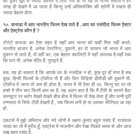
को
दूसरे
मूल
से
ज्यादा
अवसर
दे
दिया
गया
हो
तो
यह
तो
मानव
समाज
में
हर
जगह
ही
देखने
में
आ
जाता
है
किन्तु
उन्हें
अतिश्योक्ति
की
श्रेणी
में
रखना
ही
ज्यादा
बेहतर
होगा
.
१०
.
कनाडा
में
आप
भारतीय
फिल्म
देख
पाते
है
..
आप
का
पसंदीदा
फिल्म
ऐक्टर
और
ऐक्ट्रेस
कौन
है
?
टोरंटो
कनाडा
का
ऐसा
शहर
है
जहाँ
आप
भारत
को
कहीं
मिस
नहीं
करते
.
भारतीय
बाजार
है
.
अनेक
रेस्टॉरेन्ट
,
दुकानें
,
हर
वो
सामान
जो
भारत
में
आप
दुकान
से
लाते
हैं
,
वो
वहीं
का
,
एक
बेहतर
क्वालिटी
में
यहाँ
उपलब्ध
है
.
यहाँ
तक
कि
पान
भी
.
अनेक
मंदिर
हैं
,
गुरुद्वारे
हैं
.
बस
,
यह
हो
सकता
है
कि
आपके
घर
के
नजदीक
न
हो
,
कुछ
दूर
हों
मगर
है
सब
कुछ
.
हिन्दी
फिल्मों
के
टॉकीज
भी
हैं
और
फिर
विडियो
डीवीडी
की
दुकानें
भी
.
टॉकीज
में
जाना
तो
कम
ही
होता
है
,
भारत
में
भी
ऐसा
ही
था
,
किन्तु
घर
पर
तो
हफ्ते
में
तीन
चार
फिल्में
आम
सा
है
.
यह
अलग
बात
है
कि
मैं
टीवी
के
सामने
बैठा
कम्प्यूटर
पर
ब्लॉग
देखते
देखते
बीच
बीच
में
फिल्म
भी
देख
लेता
हूँ
और
पत्नी
पूरी
तन्मयता
से
सिर्फ
टीवी
देखती
है
,
जब
फिल्म
लगी
हो
या
उसका
सीरियल
आ
रहा
हो
.
एकटर्स
में
मुझे
अमिताभ
और
नये
लोगों
में
अक्षय
कुमार
बहुत
पसंद
हैं
.
राजपाल
यादव
का
तो
मैं
मुरीद
हूँ
.
एक्ट्रेस
में
नाज़नीन
और
रेखा
पिछले
समय
से
और
आज
तब्बू
बहुत
पसंद
है
.