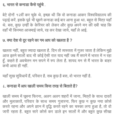
६
.
भारत
से
कनाडा
कैसे
पहुंचे
.
बेटे
दोनों
१२वीं
कर
चुके
थे
.
इच्छा
थी
कि
वो
कनाडा
आकर
विश्वविद्यालय
की
पढ़ाई
करें
.
इसके
पूर्व
भी
घूमने
कनाडा
कई
बार
आना
हुआ
था
.
बहुत
से
मित्र
यहाँ
थे
.
बस
,
कुछ
उन्हीं
के
केरियर
को
लेकर
और
कुछ
अपने
मन
की
दबी
चाह
कि
वहाँ
भी
किस्मत
आजमाई
जाये
,
रह
कर
देखा
जाये
,
यहाँ
ले
आई
.
७
.
क्या
देश
से
दूर
रहने
का
गम
आप
को
खलता
है
?
खलता
नहीं
,
बहुत
ज्यादा
खलता
है
.
दिन
तो
व्यस्तता
में
गुजर
जाता
है
लेकिन
मुझे
आज
इतने
सालों
बाद
भी
कोई
ऐसी
रात
याद
नहीं
जब
मैं
सपने
में
भारत
में
न
रहा
हूँ
.
कहते
है
अवचेतन
मन
सपने
में
रुप
लेता
है
.
शायद
मन
से
मैं
भारत
के
बाहर
कभी
आया
ही
नहीं
.
यहाँ
सुख
सुविधायें
हैं
,
परिवार
है
.
सब
कुछ
है
बस
,
वो
भारत
नहीं
है
.
८
.
कनाडा
में
आप
खाली
समय
किस
तरह
से
बिताते
है
?
खाली
समय
में
घूमना
फिरना
,
अलग
अलग
शहरों
में
जाना
,
मित्रों
के
साथ
दावतें
और
मुलाकातें
,
परिवार
के
साथ
समय
गुजारना
.
फिर
कुछ
न
कुछ
नया
कोर्स
करते
रहना
और
अपने
ज्ञान
में
वृद्धि
करते
रहने
का
चस्का
लगा
हुआ
है
,
तो
वो
जारी
रहता
है
.
बहुत
सारे
कोर्स
कर
डाले
इन
सालों
में
और
बहुत
कुछ
सीखा