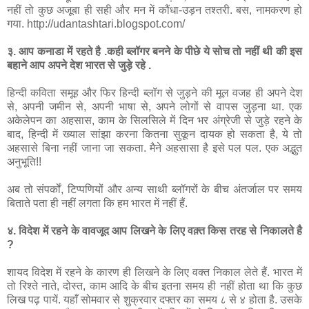
नहीं
तो
कुछ
अजूबा
ही
सही
और
मन
में
कौंधा
-
उड़न
तश्तरी
.
बस
,
नामकरण
हो
गया
. http://udantashtari.blogspot.com/
३
.
आप
कनाडा
में
रहते
है
.
कही
ब्लॉगर
बनने
के
पीछे
ये
सोच
तो
नहीं
थी
की
इस
बहाने
आप
अपने
देश
भारत
से
जुड़े
रहे
.
हिन्दी
कविता
समूह
और
फिर
हिन्दी
ब्लॉग
से
जुड़ने
की
मूल
वजह
ही
अपने
देश
से
,
अपनी
जमीन
से
,
अपनी
भाषा
से
,
अपने
लोगों
से
वापस
जुड़ना
था
.
एक
अकेलेपन
का
अहसास
,
काम
के
सिलसिले
में
दिन
भर
अंग्रेजी
से
जुड़े
रहने
के
बाद
,
हिन्दी
में
ख्याल
सांझा
करना
कितना
सुकून
दायक
हो
सकता
है
,
ये
तो
अहसासे
बिना
नहीं
जाना
जा
सकता
.
मैने
अहसासा
है
इसे
पल
पल
.
एक
अद्भुत
अनुभूति
!!
अब
तो
संपर्कों
,
टिप्पणियों
और
अन्य
साथी
ब्लॉगरों
के
बीच
अंतर्जाल
पर
समय
बिताते
पता
ही
नहीं
लगता
कि
हम
भारत
में
नहीं
हैं
.
४
.
विदेश
में
रहने
के
वावजूद
आप
लिखने
के
लिए
वक़्त
किस
तरह
से
निकालते
है
?
शायद
विदेश
में
रहने
के
कारण
ही
लिखने
के
लिए
वक्त
निकाल
लेते
हैं
.
भारत
में
तो
रिश्ते
नाते
,
दोस्त
,
काम
आदि
के
बीच
इतना
समय
ही
नहीं
होता
था
कि
कुछ
लिख
पढ़
पायें
.
यहाँ
सोमवार
से
शुक्रवार
दफ्तर
का
समय
८
से
४
होता
है
.
उसके