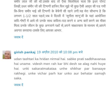
समीर लाल जी की थी.उसके बाद तो ऎसा सिलसिला चला कि इधर पोस्ट
लिखी,उधर संमीर जी की टिप्पणी हाजिर.फिर मुझे भी कुछ ऎसी आद्त सी पड गयी
कि-बिना समीर भाई की टिप्पणी के बॆचॆनी सी रहने लगी.यह मेरा सॊभाग्य हॆ कि
लगभग 1-1/2 साल पहले,जब वे दिल्ली में ’सुनीता शानू’जी के यहां आयोजित
कवि-गोष्टी में आये तो उनके साथ कविता-पाठ करने व अन्य बातें करने का मॊका
मिला.उनके जीवन के कुछ अनजाने पक्षों से,अपने साक्षात्कार के माध्यम से,आपने
अवगत करवाया-उसके लिए आपका आभार.
जवाब दें
girish pankaj
19 अप्रैल 2010 को 10:08 pm बजे
udan tashtari ka hridan nirmal hai. sabke prati sadbhavanaa
hai uname. videsh men rah kar bhi desh se alag nahi huye
hai. unki sakaratmakataa unhe shikhar par banaaye
rakhegi. unke vichar parh kar unko aur behatar samajh
saka.
जवाब दें