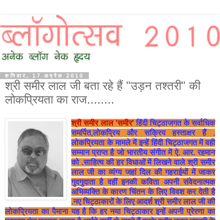
शनिवार, 17 अप्रैल 2010
श्री समीर लाल जी बता रहे हैं "उड़न तश्तरी" की
लोकप्रियता का राज........
श्री
समीर
लाल
'
समीर
'
हिंदी
चिट्ठाजगत
के
सर्वाधिक
समर्पित
,
लोकप्रिय
और
सक्रिय
हस्ताक्षर
हैं
.
लोकप्रियता
के
मामले
में
इन्हें
हिंदी
चिट्ठाजगत
में
वही
सम्मान
प्राप्त
है
जो
भारतीय
संगीत
में
ऐ
.
आर
.
रहमान
को
.
साहित्य
की
हर
विधाओं
में
लिखने
वाले
श्री
समीर
लाल
जी
का
व्यंग्य
जहां
दिल
की
गहराईयों
में
जाकर
गुदगुदाता
है
वहीं
इनकी
कविता
अपनी
संवेदनात्मक
अभिव्यक्ति
के
कारण
चिंतन
के
लिए
विवश
कर
देती
है
.
नए
चिट्ठाकारों
के
लिए
आदर्श
श्री
समीर
लाल
जी
की
लोकप्रियता
का
पैमाना
यह
है
कि
हर
नया
चिट्ठाकार
इन्हें
अपनी
प्रेरणा
का