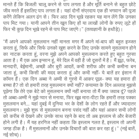
मानते हैं कि बिजली चालू करने से पाप लगता है और मूर्ति बनाने से बहुत छोटे
जीव मरते हैं इसलिए पाप लगता है। यहां दोनों संप्रदाय एक ही भगवान की पूजा
करेंगे लेकिन अलग ढंग से। फिर आठ दिन भूखे रहकर यह मान लेंगे कि उनका
पाप मिट गया। यानी आपने तीन खून किए हों या लाखों लोगों के रुपए लूटे हों
फिर भी कुछ दिन भूखे रहने से पाप मिट जाएंगे।" (तत्वज्ञानी के हथौड़े)।
"मैं अपने आपको मुसलमान नहीं मानता मगर मैं अपने मां-बाप की बहुत इज्जत
करता हूं, सिर्फ और सिर्फ उनको खुश करने के लिए उनके सामने मुसलमान होने
का नाटक करता हूं, वरना मुझे अपने आपको मुसलमान करते हुए बहुत गुस्सा
आता है। मैं एक आम इन्सान हूं, मेरे दिल में वही है जो दूसरों में है। मैं झूठ, फरेब,
मानदारी, बेईमानी, अच्छी और बुरी आदतें, कभी शरीफ और कभी कमीना बन
जाता हूं, कभी किसी की मदद करता हूं और कभी नहीं- ये बातें हर इंसान में
कॉमन हैं। एक दिन अब्बा ने अम्मी से गुस्से में आकर पूछा- क्या यह हमारा ही
बच्चा है? तो वो हमारी तरह मुसलमान क्यों नहीं? कयामत के दिन अल्लाह मुझसे
पूछेगा कि तेरे एक बेटे को मुसलमान क्यों नहीं बनाया तो मैं क्या जवाब दूं? पहले
तो अब्बा-अम्मी ने मुझे प्यार से मनाया, फिर खूब मारा-पीटा कि हमारी तरह पक्का
मुसलमान बने... यहां दुबई में दुनिया भर के देशों के लोग रहते हैं और ज्यादातर
मुसलमान। मुझे शुरू से मुसलमान बनना पसंद नहीं और यहां आकर सभी लोगों
को करीब से देखने और उनके साथ रहने के बाद तो अब इस्लाम से और बेजारी
होने लगी है। मैं यह हरगिज नहीं कहता कि इस्लाम गलत है, इस्लाम तो अपनी
जगह ठीक है। मैं मुसलमानों और उनके विचारों की बात कर रहा हूं।" (नई बातें,
नई सोच)।