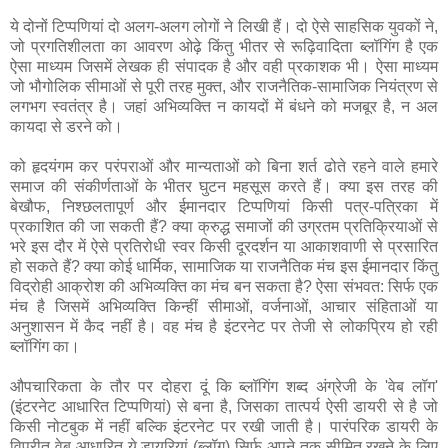
ये दोनों टिप्पणियां दो अलग-अलग लोगों ने लिखी हैं। दो ऐसे साहसिक युवकों ने,
जो प्रगतिशीलता का आवरण ओढ़े किंतु भीतर से रूढ़िवादिता ब्लॉगिंग है एक
ऐसा माध्यम जिसमें लेखक ही संपादक है और वही प्रकाशक भी। ऐसा माध्यम
जो भौगोलिक सीमाओं से पूरी तरह मुक्त, और राजनैतिक-सामाजिक नियंत्रण से
लगभग स्वतंत्र है। जहां अभिव्यक्ति न कायदों में बंधने को मजबूर है, न अल
कायदा से डरने को।
को हृदयंगम कर परंपराओं और मान्यताओं को बिना शर्त ढोते रहने वाले हमारे
समाज की संकीर्णताओं के भीतर घुटन महसूस करते हैं। क्या इस तरह की
बेखौफ, निश्छलतापूर्ण और ईमानदार टिप्पणियां किसी पत्र-पत्रिका में
प्रकाशित की जा सकती हैं? क्या क्रुद्ध समाजों की उग्रतम प्रतिक्रियाओं से
भरे इस दौर में ऐसे प्रतिरोधी स्वर किसी दूरदर्शन या आकाशवाणी से प्रसारित
हो सकते हैं? क्या कोई धार्मिक, सामाजिक या राजनैतिक मंच इस ईमानदार किंतु
विद्रोही आक्रोश की अभिव्यक्ति का मंच बन सकता है? ऐसा संभवत: सिर्फ एक
मंच है जिसमें अभिव्यक्ति किन्हीं सीमाओं, वर्जनाओं, आचार संहिताओं या
अनुशासन में कैद नहीं है। वह मंच है इंटरनेट पर तेजी से लोकप्रिय हो रही
ब्लॉगिंग का।
औपचारिकता के तौर पर दोहरा दूं कि ब्लॉगिंग शब्द अंग्रेजी के 'वेब लॉग'
(इंटरनेट आधारित टिप्पणियां) से बना है, जिसका तात्पर्य ऐसी डायरी से है जो
किसी नोटबुक में नहीं बल्कि इंटरनेट पर रखी जाती है। पारंपरिक डायरी के
विपरीत वेब आधारित ये डायरियां (ब्लॉग) सिर्फ अपने तक सीमित रखने के लिए