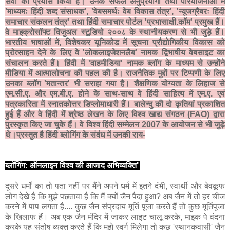
सेवा का प्रयास किया है। उनके सफल अनुप्रयोगों तथा परियोजनाओं में
'माध्यमः हिंदी शब्द संसाधक', 'वेबसमर्थः वेब विकास तंत्र', 'न्यूजग्रैबरः हिंदी
समाचार संकलन तंत्र' तथा हिंदी समाचार पोर्टल 'प्रभासाक्षी.कॉम' प्रमुख हैं।
वे माइक्रोसॉफ्ट विजुअल स्टूडियो २००८ के स्थानीयकरण से भी जुड़े हैं।
भारतीय भाषाओं में, विशेषकर यूनिकोड में सूचना प्रौद्योगिकीय विकास को
प्रोत्साहन देने के लिए वे 'लोकलाइजेशनलैब' नामक द्विभाषीय वेबसाइट का
संचालन करते हैं। हिंदी में 'वाहमीडिया' नामक ब्लॉग के माध्यम से उन्होंने
मीडिया में आत्मालोचना की पहल की है। राजनैतिक मुद्दों पर टिप्पणी के लिए
उनका ब्लॉग 'मतान्तर' भी सराहा गया है। शैक्षणिक योग्यता के लिहाज से
एम.सी.ए. और एम.बी.ए. होने के साथ-साथ वे हिंदी साहित्य में एम.ए. एवं
पत्रकारिता में स्नातकोत्तर डिप्लोमाधारी हैं। बालेन्दु की दो कृतियां प्रकाशित
हुई हैं और वे हिंदी में श्रेष्ठ लेखन के लिए विश्व खाद्य संगठन (FAO) द्वारा
पुरस्कृत किए जा चुके हैं। वे विश्व हिंदी सम्मेलन 2007 के आयोजन से भी जुड़े
थे।प्रस्तुत है हिंदी ब्लोगिंग के संवंध में उनकी राय-
ब्लॉगिंग: ऑनलाइन विश्व की आजाद अभिव्यक्ति
"
दूसरे धर्मों का तो पता नहीं पर मैंने अपने धर्म में इतने दंभी, स्वार्थी और बेवकूफ
लोग देखे हैं कि मुझे पछतावा है कि मैं क्यों जैन पैदा हुआ? अब जैन में तो हर चीज
करने में पाप लगता है.... कुछ जैन संप्रदाय मूर्ति पूजा करते हैं तो कुछ मूर्तिपूजा
के खिलाफ हैं। अब एक जैन मंदिर में जाकर लाइट चालू करके, माइक पे वंदना
करके यह संतोष व्यक्त करते हैं कि मुझे स्वर्ग मिलेगा तो कुछ 'स्थानकवासी' जैन