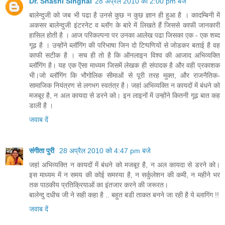
Dr. Shashi Singhal
28 अप्रैल 2010 को 2:00 pm बजे
बालेन्दुजी को जब भी पढा है उनसे कुछ न कुछ ज्ञान ही हुआ है । कादम्बिनी में
अकसर बालेन्दुजी इंटरनेट व ब्लॉग के बारे में लिखते हैं जिससे काफी जानकारी
हासिल होती है । आज परिकल्पना पर उनका आलेख पढा जिसका एक - एक शब्द
गूढ है । उन्होंने ब्लॉगिंग की परिभाषा जिन दो टिप्पणियों से जोडकर बताई है वह
काफी सटीक है । सच ही तो है कि ऑनलाइन विश्व की आजाद अभिव्यक्ति
ब्लॉगिंग है। यह एक ऎसा माध्यम जिसमें लेखक ही संपादक है और वही प्रकाशक
भी।जो ब्लॉगिंग कि भौगोलिक सीमाओं से पूरी तरह मुक्त, और राजनैतिक-
सामाजिक नियंत्रण से लगभग स्वतंत्र है। जहां अभिव्यक्ति न कायदों में बंधने को
मजबूर है, न अल कायदा से डरने को। इन लाइनों में उन्होंने कितनी गूढ बात कह
डाली है ।
जवाब दें
संगीता पुरी
28 अप्रैल 2010 को 4:47 pm बजे
जहां अभिव्यक्ति न कायदों में बंधने को मजबूर है, न अल कायदा से डरने को।
इस माध्यम में न समय की कोई समस्या है, न सर्कुलेशन की कमी, न महीने भर
तक पाठकीय प्रतिक्रियाओं का इंतजार करने की जरूरत।
बालेन्‍दु दधीच जी ने सही कहा है .. बहुत बडी ताकत बनने जा रही है ये ब्‍लागिंग !!
जवाब दें