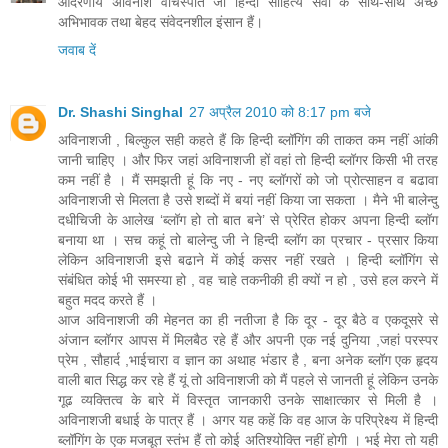
आदरणीय अविनाश वाचस्पति जी हिन्दी साहित्य सेवी के साथ-साथ अच्छे
अभिभावक तथा बेहद संवेदनशील इंसान हैं।
जवाब दें
Dr. Shashi Singhal
27 अप्रैल 2010 को 8:17 pm बजे
अविनाशजी , बिल्कुल सही कहते हैं कि हिन्दी ब्लॉगिंग की ताकत कम नहीं आंकी
जानी चाहिए । और फिर जहां अविनाशजी हों वहां तो हिन्दी ब्लॉगर किसी भी तरह
कम नहीं है । मैं समझती हूं कि नए - नए ब्लॉगरों को जो प्रोत्साहन व बढावा
अविनाशजी से मिलता है उसे शब्दों में बयां नहीं किया जा सकता । मैने भी बालेन्दु
दधीचिजी के आलेख ‘ब्‍लॉग हो तो बात बने’ से प्रेरित होकर अपना हिन्दी ब्लॉग
बनाया था । सच कहूं तो बालेन्दु जी ने हिन्दी ब्लॉग का प्रचार - प्रसार किया
लेकिन अविनाशजी इसे बढाने में कोई कसर नहीं रखते । हिन्दी ब्लॉगिंग से
संबंधित कोई भी समस्या हो , वह चाहे तकनीकी ही क्यों न हो , उसे हल करने में
बहुत मदद करते हैं ।
आज अविनाशजी की मेहनत का ही नतीजा है कि दूर - दूर बैठे व एकदूसरे से
अंजान ब्लॉगर आपस में मिलबैठ रहे हैं और अपनी एक नई दुनिया ,जहां परस्पर
प्रेम , सौहार्द ,भाईचारा व ज्ञान का अथाह भंडार है , बना अनेक ब्लॉग एक हृदय
वाली बात सिद्ध कर रहे हैं यूं तो अविनाशजी को मैं पहले से जानती हूं लेकिन उनके
गूढ व्यक्तित्व के बारे में विस्तृत जानकारी उनके साक्षात्कार से मिली है ।
अविनाशजी बधाई के पात्र हैं । अगर यह कहें कि वह आज के परिप्रेक्ष्य में हिन्दी
ब्लॉगिंग के एक मजबूत स्तंभ हैं तो कोई अतिश्योक्ति नहीं होगी । भई मेरा तो यही