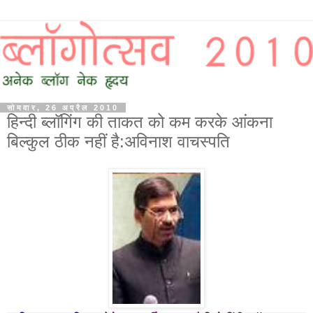
सोमवार, 26 अप्रैल 2010
हिन्‍दी ब्‍लॉगिंग की ताकत को कम करके आंकना
बिल्‍कुल ठीक नहीं है:अविनाश वाचस्पति