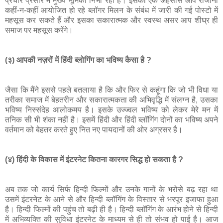
प्रचार प्रसार में मुख्‍य भूमिका निभा रही है। इसका एक अहसास आप रोजाना
कहीं-न-कहीं आयोजित हो रहे ब्‍लॉगर मिलन के संबंध में जारी की गई पोस्‍टो में
महसूस कर सकते हैं और इसका सकारात्‍मक और स्‍वस्‍थ असर आप शीघ्र ही
समाज पर महसूस करेंगे।
(३) आपकी नज़रों में हिंदी ब्लोगिंग का भविष्य कैसा है ?
जैसा कि मैंने इससे पहले बतलाया है कि और फिर से कहूंगा कि जो भी विधा या
तरीका समाज में बेहतरीन और सकारात्‍मकता की अभिवृद्धि में संलग्‍न है, उसका
भविष्‍य निस्‍संदेह आलोकमय है। इसके उज्‍ज्‍वल भविष्‍य को लेकर मेरे मन में
तनिक सी भी शंका नहीं है। इसमें हिंदी और हिंदी ब्‍लॉगिंग दोनों का भविष्‍य अपने
वर्तमान को बेहतर करते हुए नित नए पायदानों की ओर अग्रसर है।
(४) हिंदी के विकास में इंटरनेट कितना कारगर सिद्ध हो सकता है ?
अब तक जो कार्य सिर्फ हिन्‍दी फिल्‍मों और उनके गानों के भरोसे बढ़ रहा था
उसमें इंटरनेट के आने से और हिन्‍दी ब्‍लॉगिंग के विस्‍तार से भरपूर इजाफा हुआ
है। हिन्‍दी फिल्‍मों की पहुंच तो बढ़ी ही है। हिन्‍दी ब्‍लॉगिंग के आरंभ होने से हिन्‍दी
में अभिव्‍यक्ति की सुविधा इंटरनेट के माध्‍यम से ही तो संभव हो पाई है। आज