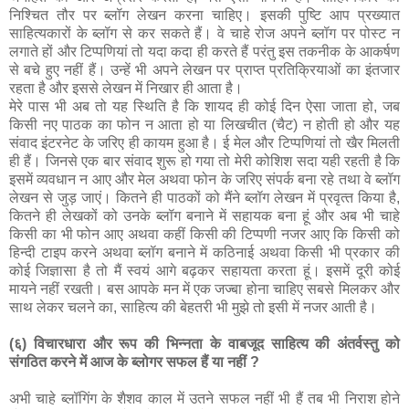
निश्चित तौर पर ब्‍लॉग लेखन करना चाहिए। इसकी पुष्टि आप प्रख्‍यात
साहित्‍यकारों के ब्‍लॉग से कर सकते हैं। वे चाहे रोज अपने ब्‍लॉग पर पोस्‍ट न
लगाते हों और टिप्‍पणियां तो यदा कदा ही करते हैं परंतु इस तकनीक के आकर्षण
से बचे हुए नहीं हैं। उन्‍हें भी अपने लेखन पर प्राप्‍त प्रतिक्रियाओं का इंतजार
रहता है और इससे लेखन में निखार ही आता है।
मेरे पास भी अब तो यह स्थिति है कि शायद ही कोई दिन ऐसा जाता हो, जब
किसी नए पाठक का फोन न आता हो या लिखचीत (चैट) न होती हो और यह
संवाद इंटरनेट के जरिए ही कायम हुआ है। ई मेल और टिप्‍पणियां तो खैर मिलती
ही हैं। जिनसे एक बार संवाद शुरू हो गया तो मेरी कोशिश सदा यही रहती है कि
इसमें व्‍यवधान न आए और मेल अथवा फोन के जरिए संपर्क बना रहे तथा वे ब्‍लॉग
लेखन से जुड़ जाएं। कितने ही पाठकों को मैंने ब्‍लॉग लेखन में प्रवृत्‍त किया है,
कितने ही लेखकों को उनके ब्‍लॉग बनाने में सहायक बना हूं और अब भी चाहे
किसी का भी फोन आए अथवा कहीं किसी की टिप्‍पणी नजर आए कि किसी को
हिन्‍दी टाइप करने अथवा ब्‍लॉग बनाने में कठिनाई अथवा किसी भी प्रकार की
कोई जिज्ञासा है तो मैं स्‍वयं आगे बढ़कर सहायता करता हूं। इसमें दूरी कोई
मायने नहीं रखती। बस आपके मन में एक जज्‍बा होना चाहिए सबसे मिलकर और
साथ लेकर चलने का, साहित्‍य की बेहतरी भी मुझे तो इसी में नजर आती है।
(६) विचारधारा और रूप की भिन्नता के वाबजूद साहित्य की अंतर्वस्तु को
संगठित करने में आज के ब्लोगर सफल हैं या नहीं ?
अभी चाहे ब्‍लॉगिंग के शैशव काल में उतने सफल नहीं भी हैं तब भी निराश होने