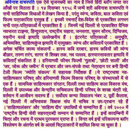
अविनाश वाचस्पति
एक ऐसे सृजनधर्मी का नाम है जिसे हिंदी ब्लॉग जगत सर
आँखों पर विठाता है । १४ दिसम्बर १९५८ में जन्में श्री अविनाश वाचस्पति ने
सभी साहित्यिक विधाओं में लेखन किया है , परंतु व्यंग्य, कविता, बाल कविता एवं
फिल्म पत्रकारिता प्रमुख हैं । इनकी रचनाएँ देश-विदेश से प्रकाशित लगभग
सभी पत्र-पत्रिकाओं में प्रकाशित है । जिनमें नई दिल्ली से प्रकाशित दैनिक
नवभारत टाइम्स, हिन्दुस्तान, राष्ट्रीय सहारा, जनसत्ता, सुमन सौरभ, दिग्विजय,
स्क्रीन वर्ल्ड इत्यादि उल्लेखनीय हैं । इंटरनेट पत्रिकाओं : अनुभूति,
अभिव्यक्ति, साहित्यकुंज इत्यादि में प्रमुखतः व्यंग्य और कवितायें प्रकाशित हैं ।
अनेक चर्चित काव्य संकलनों - हास्य कवि दरबार, हास्य कवियों की व्यंग्य
बौछार, तरुण तरंग, सागर से शिखर तक, नव पल्लव, हास्यारसावतार इत्यादि में
कविताएँ संकलित है । हरियाणवी फीचर फिल्मों ’गुलाबो’, ’छोटी साली’ और
’जर, जोरू और जमीन’ में प्रचार और जन-संपर्क तथा नेत्रदान पर बनी हिन्दी
टेली फिल्म ’ज्योति संकल्प’ में सहायक निर्देशक हैं ।ये राष्ट्रभाषा नव-
साहित्यकार परिषद् और हरियाणवी फिल्म विकास परिषद् के संस्थापकों में से
एक हैं । सामयिक साहित्यकार संगठन, दिल्ली तथा साहित्य कला विकास मंच,
दिल्ली में उपाध्यक्ष और केन्द्रीय सचिवालय हिन्दी परिषद् के शाखा मंत्री रहे,
वर्तमान में आजीवन सदस्य हैं । सर्वोदय कन्या विद्यालय नंबर २, पूर्वी कैलाश,
नई दिल्ली में अभिभावक शिक्षक संघ में सचिव व उप-प्रधान रहे हैं
।’साहित्यालंकार’ और ’साहित्य दीप’ उपाधियों से सम्मानित हैं । वर्ष २००० में
’राष्ट्रीय हिन्दी सेवी सहस्त्राब्दी सम्मान से सम्मानित हैं । इन्हें कादम्बिनी में
चित्र और रचना में प्रथम पुरस्कार प्राप्त है । विगत वर्ष इन्हें परिकल्पना ब्लॉग
विश्लेषण के अंतर्गत वर्ष के आदर्श चिट्ठाकारों में शामिल किया जा चुका है ।