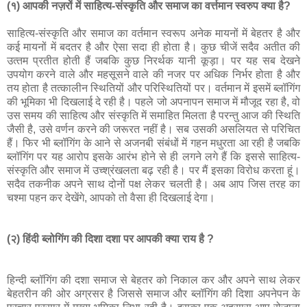
(१) आपकी नज़रों में साहित्य-संस्कृति और समाज का वर्त्तमान स्वरुप क्या है?
साहित्‍य-संस्‍कृति और समाज का वर्तमान स्‍वरूप अनेक मायनों में बेहतर है और
कई मायनों में बदतर है और ऐसा सदा ही होता है। कुछ चीजें सदैव अतीत की
उत्‍तम प्रतीत होती हैं जबकि कुछ निरर्थक यानी कूड़ा। पर यह सब देखने
उपयोग करने वाले और महसूसने वाले की नजर पर अधिक निर्भर होता है और
तय होता है तत्‍कालीन स्थितियों और परिस्थितियों पर। वर्तमान में इसमें ब्‍लॉगिंग
की भूमिका भी दिखलाई दे रही है। पहले जो अपनापन समाज में मौजूद रहा है, वो
उस समय की साहित्‍य और संस्‍कृति में समाहित मिलता है परन्‍तु आज की स्थिति
जैसी है, उसे वर्णन करने की जरूरत नहीं है। सब उसकी असलियत से परिचित
हैं। फिर भी ब्‍लॉगिंग के आने से अजनबी संबंधों में गहन मधुरता आ रही है जबकि
ब्‍लॉगिंग पर यह आरोप इसके आरंभ होने से ही लगने लगे हैं कि इससे साहित्‍य-
संस्‍कृति और समाज में उच्‍श्रंखलता बढ़ रही है। पर मैं इसका विरोध करता हूं।
सदैव तकनीक अपने साथ दोनों पक्ष लेकर चलती है। अब आप जिस तरह का
चश्‍मा पहन कर देखेंगे, आपको तो वैसा ही दिखलाई देगा।
(२) हिंदी ब्लोगिंग की दिशा दशा पर आपकी क्या राय है ?
हिन्‍दी ब्‍लॉगिंग की दशा समाज से बेहतर को निकाल कर और अपने साथ लेकर
बेहतरीन की ओर अग्रसर है जिससे समाज और ब्‍लॉगिंग की दिशा अपनेपन के