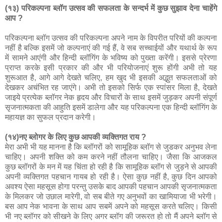
(१३) परिकल्पना ब्लॉग उत्सव की सफलता के सन्दर्भ में कुछ सुझाव देना चाहेंगे
आप ?
परिकल्‍पना ब्‍लॉग उत्‍सव की परिकल्‍पना अपने नाम के विपरीत परियों की कल्‍पना
नहीं है बल्कि इसमें जो कल्‍पनाएं की गई हैं, वे सब सच्‍चाईयों और यथार्थ के रूप
में सामने आएंगी और हिन्‍दी ब्‍लॉगिंग के भविष्‍य को पुख्‍ता करेंगी। इससे प्रेरणा
प्राप्‍त करके इसी प्रकार की और भी परियोजनाएं शुरू होंगी अभी तो यह
शुरूआत है, आगे आगे देखते चलिए, हम खुद भी इसकी अद्भुत सफलताओं को
देखकर अचंभित रह जाएंगे। अभी तो इसको सिर्फ एक स्‍पांसर मिला है, देखते
जाइये प्रत्‍येक ब्‍लॉगर नेक हृदय और विचारों के साथ इसमें जुड़कर अपनी संपूर्ण
सृजनात्‍मकता की आहुति इसमें डालेगा और यह परिकल्‍पना एक हिन्‍दी ब्‍लॉगिंग के
महायज्ञ का सुफल प्रदान करेगी।
(१४)नए ब्लोगर के लिए कुछ आपकी व्यक्तिगत राय ?
मेरा अभी भी यह मानना है कि ब्‍लॉगरों को सामूहिक ब्‍लॉग से जुडकर अनुभव लेना
चाहिए। अपनी शक्ति को कम करने नहीं तौलना चाहिए। जैसा कि आजकल
कुछ ब्‍लॉगरों के मन में यह चिंता हो रही है कि सामूहिक ब्‍लॉग से जुड़ने से आपकी
अपनी व्‍यक्तिगत पहचान गायब हो रही है। ऐसा कुछ नहीं है, कुछ दिन आपको
अवश्‍य ऐसा महसूस होगा परन्‍तु उसके बाद आपकी पहचान आपकी सृजनात्‍मकता
के मिलकर जो उछाल मारेगी, वो सब बीते गए अनुभवों का खामियाजा भी भरेगी।
बस आप नेक भावना के साथ आप सबमें अपने को महसूस करते चलिए। किसी
भी नए ब्‍लॉगर को सीखने के लिए अगर ब्‍लॉग की जरूरत हो तो मैं अपने ब्‍लॉग से