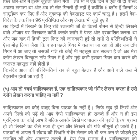
फिर धीरे-धीरे मैं इसमें जुड़ता चला गया। तब भी मैं एक दिन में एक या दो पोस्‍टें
अवश्‍य लगाता था और अब तो खैर गिनती ही नहीं है क्‍योंकि 6 ब्‍लॉग हैं जिनमें 3
सामूहिक कर लिए हैं और नुक्‍कड़ की वेबसाइट पर कार्य चालू है। इसमें देश-
विदेश के तकरीबन 96 प्रतिष्ठित और नए लेखक भी जुड़े हुए हैं।
तब हिन्‍दी में लिखने के लिए रवि रतलामी जी के किसी रोमन से हिन्‍दी लिखने
वाले औजार पर लिखकर कॉपी करके ब्‍लॉग में पेस्‍ट और प्रकाशित करता था
और जब बाद में हिन्‍दी टूल किट की जानकारी हुई तो तभी से परिस्थितियों ने
ऐसा मोड़ लिया जैसा कि वाहन पहले गियर में चलाया जा रहा हो और जब टॉप
गियर में आ जाए तो उसकी गति तो कोई भी महसूस कर सकता है तो अब मेरा
ब्‍लॉग लेखन बिल्‍कुल टॉप गियर में है और मुझे कभी इसका गियर कम करने की
जरूरत महसूस नहीं होती है।
नि:संदेह आज की परिस्थितियां तब से बहुत बेहतर हैं और आने वाले कल में
बेहतरीन होती जा रही हैं।
(५) आप तो स्वयं साहित्यकार हैं, एक साहित्यकार जो गंभीर लेखन करता है उसे
ब्लॉग लेखन करना चाहिए या नहीं ?
साहित्‍यकार का कोई वजूद बिना पाठक के नहीं है। सिर्फ खुद ही लिखें और
अपने लिखे को पढ़ें तो आप कैसे साहित्‍यकार हो सकते हैं और न ही इस
प्रक्रिया का कोई लाभ है बल्कि आपके लिखे पर पाठक की प्रतिक्रिया प्राप्‍त
हो तो लिखने का जैसे मजा ही दूना और लिखने की गति सौगुनी हो जाती है।
पाठकों से आपस में संवाद की स्थिति गंभीर लेखन को भी जन-जन से जोड़ते हुए
जनहित की ओर अग्रसर करती है, मेरा ऐसा मानना है। साहित्‍यकार को