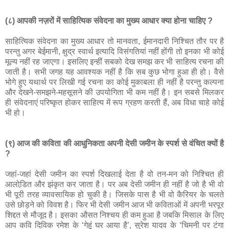
(८) आपकी नज़रों में साहित्यिक संवेदना का मुख्य आधार क्या होना चाहिए ?
साहित्यिक संवेदना का मुख्‍य आधार तो मानवता, ईमानदारी निश्चित तौर पर है
परन्‍तु अगर बेईमानी, क्षुद्र स्‍वार्थ इत्‍यादि विसंगतियां नहीं होंगी तो इनका भी कोई
मूल्‍य नहीं रह जाएगा। इसलिए इन्‍हीं सबको देख समझ कर भी साहित्‍य रचना की
जाती है। सभी जगह यह आवश्‍यक नहीं है कि सब कुछ भोगा हुआ ही हो। वैसे
भोगे हुए यथार्थ पर लिखी गई रचना का कोई मुकाबला ही नहीं है परन्‍तु कल्‍पना
और देखने-समझने-महसूसने की उपयोगिता भी कम नहीं है। इन सबसे मिलकर
ही संवेदनाएं परिष्‍कृत होकर साहित्‍य में रूप ग्रहण करती हैं, अब विधा चाहे कोई
भी हो।
(९) आज की कविता की आधुनिकता अपनी देसी जमीन के स्पर्श से वंचित क्यों है
?
जहां-जहां देसी जमीन का स्‍पर्श दिखलाई देता है वो तन-मन को निश्चित ही
आलोडि़त और झंकृत कर जाता है। पर अब देसी जमीन ही नहीं है जो है भी वो
भी पूरी तरह व्‍यावसायिक हो चुकी है। जिसके पास है भी वो कैरियर के चलते
उसे छोड़ने को विवश है। फिर भी देसी जमीन आज भी कविताओं में अपनी भरपूर
शिद्दत से मौजूद है। इसका औसत निश्‍चय ही कम हुआ है जबकि मिसाल के लिए
आप कवि दिविक रमेश के ‘गेहूं घर आया है’, सुरेश यादव के ‘चिमनी पर टंगा