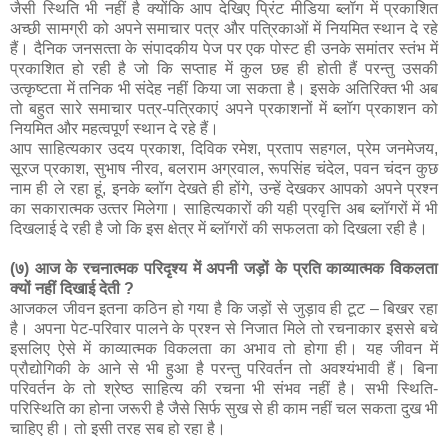
जैसी स्थिति भी नहीं है क्‍योंकि आप देखिए प्रिंट मीडिया ब्लॉग में प्रकाशित
अच्‍छी सामग्री को अपने समाचार पत्र और पत्रिकाओं में नियमित स्‍थान दे रहे
हैं। दैनिक जनसत्‍ता के संपादकीय पेज पर एक पोस्‍ट ही उनके समांतर स्‍तंभ में
प्रकाशित हो रही है जो कि सप्‍ताह में कुल छह ही होती हैं परन्‍तु उसकी
उत्‍कृष्‍टता में तनिक भी संदेह नहीं किया जा सकता है। इसके अतिरिक्‍त भी अब
तो बहुत सारे समाचार पत्र-पत्रिकाएं अपने प्रकाशनों में ब्‍लॉग प्रकाशन को
नियमित और महत्‍वपूर्ण स्‍थान दे रहे हैं।
आप साहित्‍यकार उदय प्रकाश, दिविक रमेश, प्रताप सहगल, प्रेम जनमेजय,
सूरज प्रकाश, सुभाष नीरव, बलराम अग्रवाल, रूपसिंह चंदेल, पवन चंदन कुछ
नाम ही ले रहा हूं, इनके ब्‍लॉग देखते ही होंगे, उन्‍हें देखकर आपको अपने प्रश्‍न
का सकारात्‍मक उत्‍तर मिलेगा। साहित्‍यकारों की यही प्रवृत्ति अब ब्‍लॉगरों में भी
दिखलाई दे रही है जो कि इस क्षेत्र में ब्‍लॉगरों की सफलता को दिखला रही है।
(७) आज के रचनात्मक परिदृश्य में अपनी जड़ों के प्रति काव्यात्मक विकलता
क्यों नहीं दिखाई देती ?
आजकल जीवन इतना कठिन हो गया है कि जड़ों से जुड़ाव ही टूट – बिखर रहा
है। अपना पेट-परिवार पालने के प्रश्‍न से निजात मिले तो रचनाकार इससे बचे
इसलिए ऐसे में काव्‍यात्‍मक विकलता का अभाव तो होगा ही। यह जीवन में
प्रौद्योगिकी के आने से भी हुआ है परन्‍तु परिवर्तन तो अवश्‍यंभावी हैं। बिना
परिवर्तन के तो श्रेष्‍ठ साहित्‍य की रचना भी संभव नहीं है। सभी स्थिति-
परिस्थिति का होना जरूरी है जैसे सिर्फ सुख से ही काम नहीं चल सकता दुख भी
चाहिए ही। तो इसी तरह सब हो रहा है।