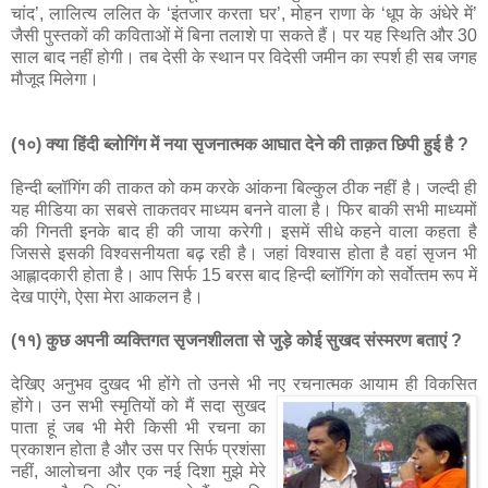
चांद’, लालित्‍य ललित के ‘इंतजार करता घर’, मोहन राणा के ‘धूप के अंधेरे में’
जैसी पुस्‍तकों की कविताओं में बिना तलाशे पा सकते हैं। पर यह स्थिति और 30
साल बाद नहीं होगी। तब देसी के स्‍थान पर विदेसी जमीन का स्‍पर्श ही सब जगह
मौजूद मिलेगा।
(१०) क्या हिंदी ब्लोगिंग में नया सृजनात्मक आघात देने की ताक़त छिपी हुई है ?
हिन्‍दी ब्‍लॉगिंग की ताकत को कम करके आंकना बिल्‍कुल ठीक नहीं है। जल्‍दी ही
यह मीडिया का सबसे ताकतवर माध्‍यम बनने वाला है। फिर बाकी सभी माध्‍यमों
की गिनती इनके बाद ही की जाया करेगी। इसमें सीधे कहने वाला कहता है
जिससे इसकी विश्‍वसनीयता बढ़ रही है। जहां विश्‍वास होता है वहां सृजन भी
आह्लादकारी होता है। आप सिर्फ 15 बरस बाद हिन्‍दी ब्‍लॉगिंग को सर्वोत्‍तम रूप में
देख पाएंगे, ऐसा मेरा आकलन है।
(११) कुछ अपनी व्यक्तिगत सृजनशीलता से जुड़े कोई सुखद संस्मरण बताएं ?
देखिए अनुभव दुखद भी होंगे तो उनसे भी नए रचनात्‍मक आयाम ही विकसित
होंगे। उन सभी स्‍मृतियों को मैं सदा सुखद
पाता हूं जब भी मेरी किसी भी रचना का
प्रकाशन होता है और उस पर सिर्फ प्रशंसा
नहीं, आलोचना और एक नई दिशा मुझे मेरे