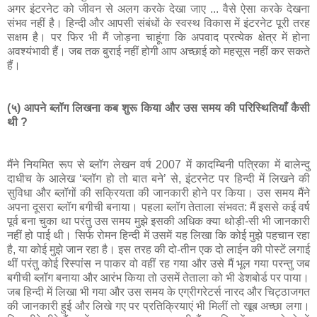
अगर इंटरनेट को जीवन से अलग करके देखा जाए ... वैसे ऐसा करके देखना
संभव नहीं है। हिन्‍दी और आपसी संबंधों के स्‍वस्‍थ विकास में इंटरनेट पूरी तरह
सक्षम है। पर फिर भी मैं जोड़ना चाहूंगा कि अपवाद प्रत्‍येक क्षेत्र में होना
अवश्‍यंभावी हैं। जब तक बुराई नहीं होगी आप अच्‍छाई को महसूस नहीं कर सकते
हैं।
(५) आपने ब्लॉग लिखना कब शुरू किया और उस समय की परिस्थितियाँ कैसी
थी ?
मैंने नियमित रूप से ब्‍लॉग लेखन वर्ष 2007 में कादम्बिनी पत्रिका में बालेन्‍दु
दाधीच के आलेख ‘ब्‍लॉग हो तो बात बने’ से, इंटरनेट पर हिन्‍दी में लिखने की
सुविधा और ब्‍लॉगों की सक्रियता की जानकारी होने पर किया। उस समय मैंने
अपना दूसरा ब्‍लॉग बगीची बनाया। पहला ब्‍लॉग तेताला संभवत: मैं इससे कई वर्ष
पूर्व बना चुका था परंतु उस समय मुझे इसकी अधिक क्‍या थोड़ी-सी भी जानकारी
नहीं हो पाई थी। सिर्फ रोमन हिन्‍दी में उसमें यह लिखा कि कोई मुझे पहचान रहा
है, या कोई मुझे जान रहा है। इस तरह की दो-तीन एक दो लाईन की पोस्‍टें लगाई
थीं परंतु कोई रिस्‍पांस न पाकर वो वहीं रह गया और उसे मैं भूल गया परन्‍तु जब
बगीची ब्‍लॉग बनाया और आरंभ किया तो उसमें तेताला को भी डेशबोर्ड पर पाया।
जब हिन्‍दी में लिखा भी गया और उस समय के एग्रीगरेटर्स नारद और चिट्ठाजगत
की जानकारी हुई और लिखे गए पर प्रतिक्रियाएं भी मिलीं तो खूब अच्‍छा लगा।