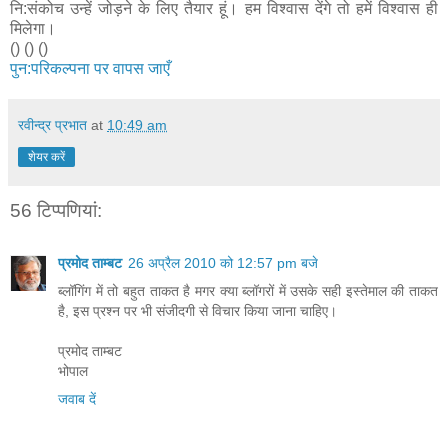
नि:संकोच उन्‍हें जोड़ने के लिए तैयार हूं। हम विश्‍वास देंगे तो हमें विश्‍वास ही
मिलेगा।
() () ()
पुन:परिकल्पना पर वापस जाएँ
रवीन्द्र प्रभात
at
10:49 am
शेयर करें
56 टिप्‍पणियां:
प्रमोद ताम्बट
26 अप्रैल 2010 को 12:57 pm बजे
ब्लॉगिंग में तो बहुत ताकत है मगर क्या ब्लॉगरों में उसके सही इस्तेमाल की ताकत
है, इस प्रश्न पर भी संजीदगी से विचार किया जाना चाहिए।
प्रमोद ताम्बट
भोपाल
जवाब दें