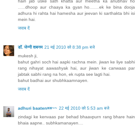
hain jab uske sath khatta aur meetha ka anubhav ho
......dhoop aur chaaya ka gyan ho........ek ke bina dooja
adhura hi rahta hai hamesha aur jeevan ki sarthakta bhi isi
mein hai.
जवाब दें
डॉ. जेन्नी शबनम
21 मई 2010 को 8:38 pm बजे
mukesh ji,
bahut gahri soch hai aapki rachna mein. jiwan ke liye sabhi
rang nihayat aawashyak hai, aur jiwan ke canwaas par
jabtak sabhi rang na hon, ek rupta see lagti hai.
bahut badhai aur shubhkaamnayen.
जवाब दें
adhuri baaten¤¤~~
22 मई 2010 को 5:53 am बजे
zindagi ke kenvaas par behad bhaavpurn rang bhare hain
bhaia aapne.. subhkamanayen....