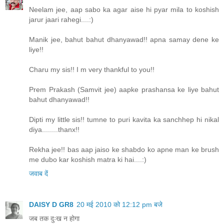
Neelam jee, aap sabo ka agar aise hi pyar mila to koshish
jarur jaari rahegi....:)
Manik jee, bahut bahut dhanyawad!! apna samay dene ke
liye!!
Charu my sis!! I m very thankful to you!!
Prem Prakash (Samvit jee) aapke prashansa ke liye bahut
bahut dhanyawad!!
Dipti my little sis!! tumne to puri kavita ka sanchhep hi nikal
diya........thanx!!
Rekha jee!! bas aap jaiso ke shabdo ko apne man ke brush
me dubo kar koshish matra ki hai....:)
जवाब दें
DAISY D GR8
20 मई 2010 को 12:12 pm बजे
जब तक दुःख न होगा