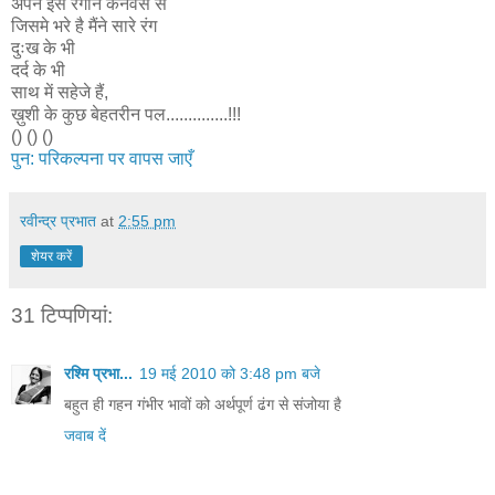
अपने इस रंगीन कैनवेस से
जिसमे भरे है मैंने सारे रंग
दुःख के भी
दर्द के भी
साथ में सहेजे हैं,
ख़ुशी के कुछ बेहतरीन पल..............!!!
() () ()
पुन: परिकल्पना पर वापस जाएँ
रवीन्द्र प्रभात
at
2:55 pm
शेयर करें
31 टिप्‍पणियां:
रश्मि प्रभा...
19 मई 2010 को 3:48 pm बजे
बहुत ही गहन गंभीर भावों को अर्थपूर्ण ढंग से संजोया है
जवाब दें