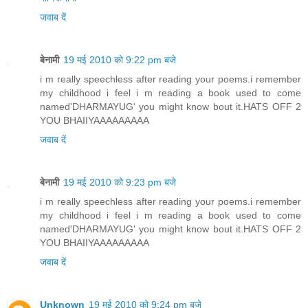
जवाब दें
बेनामी
19 मई 2010 को 9:22 pm बजे
i m really speechless after reading your poems.i remember
my childhood i feel i m reading a book used to come
named'DHARMAYUG' you might know bout it.HATS OFF 2
YOU BHAIIYAAAAAAAAA
जवाब दें
बेनामी
19 मई 2010 को 9:23 pm बजे
i m really speechless after reading your poems.i remember
my childhood i feel i m reading a book used to come
named'DHARMAYUG' you might know bout it.HATS OFF 2
YOU BHAIIYAAAAAAAAA
जवाब दें
Unknown
19 मई 2010 को 9:24 pm बजे