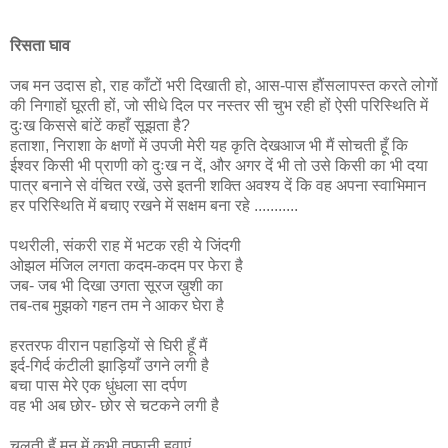
रिसता घाव
जब मन उदास हो, राह काँटों भरी दिखाती हो, आस-पास हौंसलापस्त करते लोगों
की निगाहों घूरती हों, जो सीधे दिल पर नस्तर सी चुभ रही हों ऐसी परिस्थिति में
दुःख किससे बांटें कहाँ सूझता है?
हताशा, निराशा के क्षणों में उपजी मेरी यह कृति देखआज भी मैं सोचती हूँ कि
ईश्वर किसी भी प्राणी को दुःख न दें, और अगर दें भी तो उसे किसी का भी दया
पात्र बनाने से वंचित रखें, उसे इतनी शक्ति अवश्य दें कि वह अपना स्वाभिमान
हर परिस्थिति में बचाए रखने में सक्षम बना रहे ...........
पथरीली, संकरी राह में भटक रही ये जिंदगी
ओझल मंजिल लगता कदम-कदम पर फेरा है
जब- जब भी दिखा उगता सूरज ख़ुशी का
तब-तब मुझको गहन तम ने आकर घेरा है
हरतरफ वीरान पहाड़ियों से घिरी हूँ मैं
इर्द-गिर्द कंटीली झाड़ियाँ उगने लगी है
बचा पास मेरे एक धुंधला सा दर्पण
वह भी अब छोर- छोर से चटकने लगी है
चलती हैं मन में कभी तूफानी हवाएं