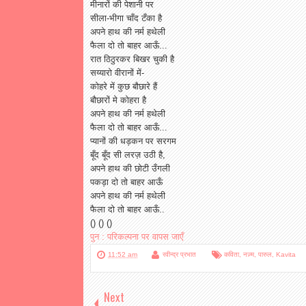
मीनारों की पेशानी पर
सीला-भीगा चाँद टँका है
अपने हाथ की नर्म हथेली
फैला दो तो बाहर आऊँ...
रात ठिठुरकर बिखर चुकी है
सय्यारो वीरानों में-
कोहरे में कुछ बौछारे हैं
बौछारों मे कोहरा है
अपने हाथ की नर्म हथेली
फैला दो तो बाहर आऊँ...
प्यानों की धड़कन पर सरगम
बूँद बूँद सी लरज़ उठी है,
अपने हाथ की छोटी उँगली
पकड़ा दो तो बाहर आऊँ
अपने हाथ की नर्म हथेली
फैला दो तो बाहर आऊँ..
() () ()
पुन : परिकल्पना पर वापस जाएँ
11:52 am
रवीन्द्र प्रभात
कविता
,
नज़्म
,
पारुल
,
Kavita
Next