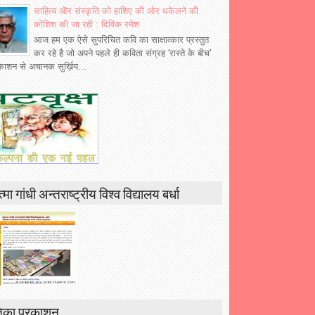
साहित्य ऒर संस्कृति को हाशिए की ओर धकेलने की
कोशिश की जा रही : दिविक रमेश
आज हम एक ऐसे सुपरिचित कवि का साक्षात्कार प्रस्तुत
कर रहे है जो अपने पहले ही कविता संग्रह 'रास्ते के बीच'
रकाशन से अचानक सुर्ख़िय...
्मा गांधी अन्तराष्ट्रीय विश्व विद्यालय बर्धा
िका प्रकाशन