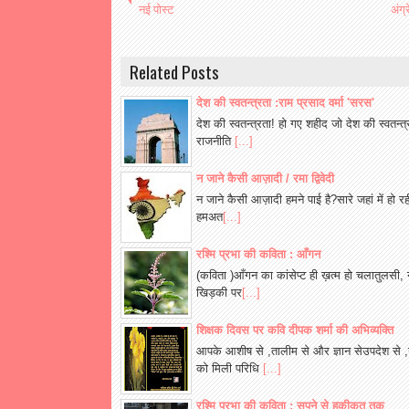
नई पोस्ट
अंग्
Related Posts
देश की स्वतन्त्रता :राम प्रसाद वर्मा 'सरस'
देश की स्वतन्त्रता! हो गए शहीद जो देश की स्वतन्त
राजनीति
[...]
न जाने कैसी आज़ादी / रमा द्विवेदी
न जाने कैसी आज़ादी हमने पाई है?सारे जहां में हो रही
हमअत
[...]
रश्मि प्रभा की कविता : आँगन
(कविता )आँगन का कांसेप्ट ही ख़त्म हो चलातुलसी, नन्
खिड़की पर
[...]
शिक्षक दिवस पर कवि दीपक शर्मा की अभिव्यक्ति
आपके आशीष से ,तालीम से और ज्ञान सेउपदेश से ,
को मिली परिधि
[...]
रश्मि प्रभा की कविता : सपने से हकीकत तक