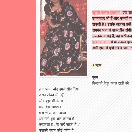
सुश्री पारूल पुखराज
एक शास्
रचनाकार भी हैं और उनकी यह 
सकती है। इसके अलावा इन्हें
समर्पण भाव से शास्त्रीय संगी
उपलब्ध कराई हैं, वह अभिनन्द
पुखराज का
. ये आजकल झारखंड
अभी हाल में इन्हें संवाद सम्मा
१-नज़्म
पूनम
किसकी बेनूर स्याह रातों को
इक अदद चाँद हमने सौंप दिया
उसने टांका भी नही
और बुझा भी डाला
कर दिया माहताब
बीच से आधा - आधा
अब यहाँ धुंध और कोहरा है
कहकशां है , के सर्द सहरा है ?
उसको पैग़ाम कोई पहुँचा दे