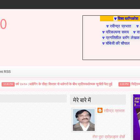
विश्व ब्लॉगकोश
🔽
रवीन्द्र प्रभात
🔽

परिकल्पना समय
सा
🔽
🔽
प्रगतिशील ब्लॉग लेखक
🔽
चौबेजी की चौपाल
🔽
nt RSS
वर्ष २०१० :ब्लोगिंग के तीव्र विस्तार से ब्लोगरों के बीच प्रतिस्पर्धात्मक चुनौती पैदा हुई
चिट्ठियाँ / आशी
 PM
6:30 PM
मेरे बारे में
रवीन्द्र प्रभात
मेरा पूरा प्रोफ़ाइल देखें