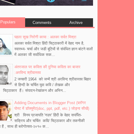
Populars
Comments
Archive
पहला सुख निरोगी काया : अलका सर्वत मिश्रा
अलका सर्वत मिश्रा हिंदी चिट्ठाकारी में वेहद नाम है,
स्वास्थ्य- चर्चा और जडी बूटियों से संवंधित ज्ञान बांटने वालों
में अलका जी सर्वाधिक सक...
अंतरजाल पर कविता की दुनिया कविता का बाजार
:अरविन्द श्रीवास्तव
2 जनवरी 1964 को जन्में श्री अरविन्द श्रीवास्तव बिहार
से हिन्दी के चर्चित युवा कवि / लेखक और
 चिट्ठाकार हैं। संपादन-रेखांकन और अभिन...
Adding Documents in Blogger Post (ब्लॉगर
पोस्ट में डॉक्यूमेंट(doc, ppt, pdf, etc.) जोड़ना सीखें)
श्री विनय प्रजापति 'नज़र' हिंदी के वेहद सपर्पित-
सक्रिय और चर्चित कवि/ चिट्ठाकार और तकनीकी
्ञ हैं , साथ ही ब्लोगोत्सव-२०१० क...