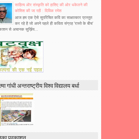
साहित्य ऒर संस्कृति को हाशिए की ओर धकेलने की
कोशिश की जा रही : दिविक रमेश
आज हम एक ऐसे सुपरिचित कवि का साक्षात्कार प्रस्तुत
कर रहे है जो अपने पहले ही कविता संग्रह 'रास्ते के बीच'
रकाशन से अचानक सुर्ख़िय...
्मा गांधी अन्तराष्ट्रीय विश्व विद्यालय बर्धा
िका प्रकाशन