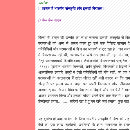
आलेख
:
!!
शाश्वत
है
भारतीय
संस्कृति
और
इसकी
विरासत
!!
()
के०
के०
यादव
किसी
भी
राष्ट्र
की
उन्नति
का
सीधा
सम्बन्ध
उसकी
संस्कृति
से
होत
परम्पराओं
को
अन्य
से
अलग
करते
हुए
उसे
एक
विशिष्ट
पहचान
द
गतिविधियों
और
परम्पराओं
में
वि
”
व
का
अग्रणी
रा
’
ट्र
रहा
है।
जब
समग
में
विचरण
कर
रही
थीं
,
तब
भारतीय
ऋषि
तत्व
ज्ञान
की
गहन
मीमांसा
नेत्रं
समस्ततत्वार्थ
विलोकिदक्षम्।
तेजोड्नपेक्षं
विगतान्तरायं
प्रवृतित्त
म
-
१९४
)
।
प्राचीन
भारतीय
चिन्तकों
,
ऋषि
-
मुनियों
,
विचारकों
व
विद्वानों
न
आध्यात्मिक
इत्यादि
क्षेत्रों
में
ऐसी
गतिविधियों
की
नींव
रखी
,
जो
एक
परम्पराओं
के
कालक्रम
में
सदैव
जीवंत
रहीं।यही
कारण
था
कि
सम
संस्कृति
पर
हमला
करना
चाहा
,
पर
अपनी
निरन्तरता
और
जीवन्तत
आत्मसात्
कर
लिया।
विश्व
प्रसिद्द
तमाम
विद्वानों
और
मनीषियों
ने
भार
आकर
अध्ययन
किया
और
इसकी
महिमा
अपने
देशों
तक
फैलायी।
इक
हिन्दोस्तां
हमारा
.........
सदियों
रहा
है
दु
”
मन
दौरे
जहां
हमारा
,
कुछ
बात
यह
दुर्भाग्य
ही
कहा
जायेगा
कि
जिस
भारतीय
संस्कृति
ने
विश्व
को
राह
वेदों
की
एक
लाख
श्रुतियों
,
उपनिषदों
के
ज्ञान
,
महाभारत
के
राज