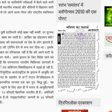
े
वाले
या
प्रतियोगी
परीक्षाओं
में
बैठने
वाले
सभी
स्तंभ 'समांतर' में
ाँ
स्थानीय
भाषाओं
और
बोलियों
में
विज्ञापन
जारी
ब्लॉगोत्सव 2010 की एक
से
परे
अपने
आत्म
गौरव
और
राष्ट्रीय
स्वाभिमान
पोस्ट
छुपी
प्रतिभायें
कोई
खबर
नहीं
बनतीं
,
पर
दूरस्थ
ल
खबर
बन
जाती
है।
आखिर
यह
दोहरापन
क्यों
?
ावला
की
सफलताओं
पर
देश
के
लोग
इतराते
हैं
,
ट
की
ट्रेनिंग
देने
से
मना
कर
दिया
था।
इसके
बात
का
परिचायक
नहीं
है
कि
हमें
अपने
माटी
के
फ़ॉ
लग
जाये।
अपने
इलाज
के
लिए
विदेश
जाने
को
हैं
कि
परम्परागत
भारतीय
चिकित्सा
प्रणाली
में
’
िठत
बासिंग्तन
विश्वविद्यालय
में
पढ़ाई
हो
रही
है
,
रियूमेटिक
आर्थराइट्सि
के
इलाज
में
आयुर्वेद
को
रस्ट
के
सहयोग
से
वा
”
िांगटन
वि
”
वविद्यालय
में
पारम्परिक
मान्यता
एक
बार
पुन
:
सिद्ध
हुई।
यह
पढ़ाने
के
लिए
हाल
ही
में
भारत
से
आयुर्वेदाचार्यों
र
१२
फीसदी
वैज्ञानिक
भारतीय
ही
हैं।
अमेरिकी
ीय
हैं
तो
‘
माइक्रोसॉफ्ट
’
कम्पनी
के
३४
फीसदी
त्रिप्तिलोक प्रकाशन
हैं।