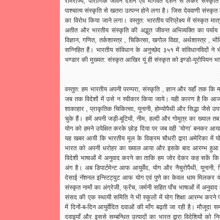
रामराज्य
,
पौराणिक
जीवन
दर्शन
एवं
भागवत
दर्शन
से
लेकर
संस्कृति
पाश्चात्य
संस्कृति
से
खतरा
उत्पन्न
होने
लगा
है।
जिस
देववाणी
संस्कृत
का
विरोध
किया
जाने
लगा।
वस्तुत
:
भारतीय
परिप्रेक्ष्य
में
संस्कृत
मात्
अतीत
और
भारतीय
संस्कृति
की
अद्भुत
जीवन्त
अभिव्यक्ति
का
पर्याय
विज्ञान
,
गणित
,
तर्कशास्त्र
,
चिकित्सा
,
खगोल
विद्या
,
अर्थशास्त्र
,
भौ
सन्निहित
हैं।
भारतीय
संविधान
के
अनुच्छेद
३५१
में
संविधानविदों
ने
भ
भण्डार
की
मुख्यत
:
संस्कृत
आखिर
यूं
ही
संस्कृत
को
इण्डो
-
यूरोपियन
भा
वस्तुत
:
हम
भारतीय
अपनी
परम्परा
,
संस्कृति
,
ज्ञान
और
यहाँ
तक
कि
म
जब
तक
विदेशों
में
उसे
न
स्वीकार
किया
जाये।
यही
कारण
है
कि
आ
शाकाहार
,
प्राकृतिक
चिकित्सा
,
यूनानी
,
होम्योपैथी
और
सिद्धा
जैसे
उप
चुके
हैं।
हमें
अपनी
जड़ी
-
बूटियों
,
नीम
,
हल्दी
और
गोमूत्र
का
ख्याल
तब
योग
को
हमने
उपेक्षित
करके
छोड़
दिया
पर
जब
वही
‘
योगा
’
बनकर
आय
यह
खबर
आयी
कि
भारतीय
मूल
के
विक्रम
चौधरी
द्वारा
अमेरिका
में
य
भारत
को
अपनी
धरोहर
का
ख्याल
आया
और
इसके
बाद
आरम्भ
हुआ
विदेशी
भाषाओं
में
अनुवाद
करने
का
ताकि
हम
जोर
देकर
कह
सकें
कि
अंग
है।
अब
डिपार्टमेन्ट
आफ
आयुर्वेद
,
योग
और
नैचुरोपैथी
,
यूनानी
,
स
देसाई
नॅशनल
इन्स्टिट्युट
आफ
योग
एवं
पुणे
का
केवल
धाम
मिलकर
य
संस्कृत
नामों
का
अंग्रेजी
,
फ्रेंच
,
जर्मनी
सहित
पाँच
भाषाओं
में
अनुवाद
संसद
की
एक
स्थायी
समिति
ने
भी
स्कूलों
में
योग
शिक्षा
आरम्भ
करने
में
दिनों
-
ब
-
दिन
आयुर्वेदित
दवाओं
की
माँग
बढ़ती
जा
रही
है।
मौजूदा
स
दवाइयाँ
और
इससे
सम्बन्धित
उत्पादों
का
भारत
द्वारा
विदेशियों
को
निर