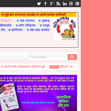
से जुड़ें और दर्ज कराएं अंतर्जाल पर अपनी सार्थक उपस्थिति
परिकल्पना
शब्द सभागार
नुक्कड़

🔽
🔽
हित्यांजलि
ब्लॉग परिक्रमा
वटवृक्ष
🔽
🔽
 संघ
ब्लॉगोत्सव
शब्द शब्द अनमोल
🔽
🔽
ों के बीच प्रतिस्पर्धात्मक चुनौती पैदा हुई
चिट्ठियाँ / आशीर्वचन / सन्देश .....ब्लोगोत्सव के लिए
6:30 PM
6:48 P