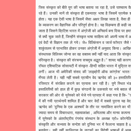
जिस
संस्कृत
को
बीते
युग
की
भाषा
बताया
जा
रहा
है
,
उसे
पाश्चात्य
वै
रहे
हैं।
उनकी
मानें
तो
संस्कृत
ही
एकमात्र
भाषा
है
जिसमें
प्रत्येक
श
होता।
यह
एक
ऐसी
भाषा
है
जिसमें
जैसा
अक्षर
लिखा
जाता
है
,
वैसा
ही
के
व्याकरण
का
वैज्ञानिक
और
परिपूर्ण
होना
है।
यह
विडम्बना
ही
कही
जा
जाता
है
जिसने
व्रिटिश
भारत
में
अंग्रेजी
को
अनिवार्य
बना
दिया
पर
हमा
से
क्यों
चूक
जाते
हैं
,
जिन्होंने
संस्कृत
भाषा
साहित्य
को
अपनी
भाषा
में
अ
एवं
वेदों
से
विज्ञान
तक
ले
गये।
जे०
विल्किंसन
व
जार्ज
फॉस्टर
जैसे
शाकुंतलम
से
प्रभावित
होकर
उनका
अंग्रेजी
में
अनुवाद
किया।
आखि
संस्थापक
विलियम
जोन्स
का
वह
वक्तव्य
क्यों
नहीं
याद
आता
कि
संस्कृ
परिस्कृत
है।
संस्कृत
की
संरचना
सचमुच
अद्भुत
है।
"
शायद
यही
कारण
रॉयल
एशियाटिक
सोसायटी
में
संस्कृत
-
हिन्दी
सहित
भारत
में
मुद्रित
स
लगीं।
आज
भी
अमेरिकी
संसद
की
‘
लाइब्रेरी
ऑफ
कांग्रेस
’
भारत
मँगवा
लेती
है।
यही
नहीं
सबसे
प्राचीन
वेद
ऋग्वेद
की
३०
हस्तलिपिय
रजिस्टर
में
संरक्षित
कराने
का
प्रयास
कर
रही
है।
पुणे
स्थित
भं
हस्तलिपियों
को
हाल
ही
में
कुछ
संगठनों
के
उकसावे
पर
मचे
बवाल
स
सरकार
की
ओर
से
यूनेस्को
को
भेजे
गये
प्रपत्र
में
कहा
गया
है
कि
- "
में
की
गयी
प्रार्थनायें
शामिल
हैं
और
चार
वेदों
में
सबसे
पुराना
यह
वेद
ऋग्वेद
को
‘
दुनिया
के
एक
आश्चर्य
'
के
तौर
पर
नामांकित
करने
का
भी
ज्यादा
समय
से
विचारधारा
,
महत्वाकांक्षा
,
अभिलाषा
और
मानव
कल्पना
में
यूनेस्को
के
अंतर्राष्ट्रीय
रंगमंच
संस्थान
के
अध्यक्ष
प्रो०
कोरनेलि
संस्कृति
और
सभ्यता
के
सन्देश
को
दुनिया
भर
में
फैलाना
चाहता
है
s
बनायेगा।
यही
नहीं
कालिदास
के
नाटकों
का
विदेशी
भाषाओं
में
अनु