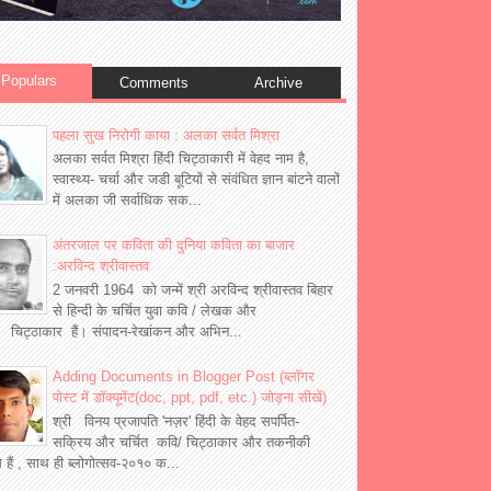
Populars
Comments
Archive
पहला सुख निरोगी काया : अलका सर्वत मिश्रा
अलका सर्वत मिश्रा हिंदी चिट्ठाकारी में वेहद नाम है,
स्वास्थ्य- चर्चा और जडी बूटियों से संवंधित ज्ञान बांटने वालों
में अलका जी सर्वाधिक सक...
अंतरजाल पर कविता की दुनिया कविता का बाजार
:अरविन्द श्रीवास्तव
2 जनवरी 1964 को जन्में श्री अरविन्द श्रीवास्तव बिहार
से हिन्दी के चर्चित युवा कवि / लेखक और
 चिट्ठाकार हैं। संपादन-रेखांकन और अभिन...
Adding Documents in Blogger Post (ब्लॉगर
पोस्ट में डॉक्यूमेंट(doc, ppt, pdf, etc.) जोड़ना सीखें)
श्री विनय प्रजापति 'नज़र' हिंदी के वेहद सपर्पित-
सक्रिय और चर्चित कवि/ चिट्ठाकार और तकनीकी
्ञ हैं , साथ ही ब्लोगोत्सव-२०१० क...