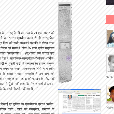
ा
है।
संस्कृति
ही
वह
तत्व
है
जो
एक
राष्ट्र
की
ेती
है।
भारत
प्राचीन
काल
से
ही
सांस्कृतिक
्र
विश्व
की
सभी
सभ्यतायें
प्रगति
के
शैशव
काल
,
चिंतन
एवं
मनन
में
लीन
थे
-
ज्ञानं
तृतीयं
मनुजस्य
त्सर्व
जगत्त्रयोपि।।
(
सुभाषित
रत्न
संग्रह
:
पृष्ठ
े
देश
में
सामाजिक
-
सांस्कृतिक
-
शैक्षणिक
-
धार्मिक
-
पीढ़ी
से
दूसरी
पीढ़ी
में
हस्तान्तरित
होकर
अक्षुण्ण
य
-
समय
पर
तमाम
आक्रमणकारियों
ने
भारतीय
ा
के
चलते
भारतीय
संस्कृति
ने
उन
सभी
को
प्रखर
तीय
संस्कृति
की
गहराई
को
परखने
के
लिए
यहाँ
बाल
ने
यूँ
ही
नहीं
कहा
कि
- "
सारे
जहां
से
अच्छा
,
है
कि
हस्ती
मिटती
नहीं
हमारी
,
।
"
दिखाई
एवं
दुनिया
के
प्राचीनतम
ग्रन्थ
ऋग्वेद
,
विशेषज
नैतिक
दर्शन
,
गीता
की
समग्रता
,
रामायण
के