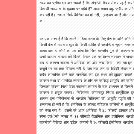
तथ्य
का
प्रतिपादन
कर
सकते
हैं
कि
अंग्रेजी
विषय
लेकर
पढ़ाई
करन
विद्यार्थी
सफलता
के
मुकाम
पर
पहँचे
हैं
?
आज
तमाम
बहुराष्ट्रीय
कम्पनिय
कर
रही
हैं।
सवाल
सिर्फ
कैरियर
का
ही
नहीं
,
ग्राहयता
का
है
और
उस
का।
यह
एक
सच्चाई
है
कि
हमारे
मीडिया
जगत
के
लिए
देश
के
कोने
-
कोने
में
किसी
देश
में
भारतीय
मूल
के
किसी
व्यक्ति
से
सम्बन्धित
सूचना
तत्का
शायद
कम
ही
लोगों
को
पता
होगा
कि
जिस
भारतीय
मूल
की
कल्पना
च
उन्हीं
कल्पना
चावला
को
दिल्ली
स्थित
एक
प्रशिक्षण
संस्थान
ने
पायल
बाद
ही
कल्पना
चावला
ने
अमेरिका
की
ओर
रुख
किया।
क्या
यह
इस
सपूतों
पर
तब
तक
वि
”
वास
नहीं
है
,
जब
तक
उन
पर
विदेशी
लेबल
न
सदैव
लालायित
रहने
वाले
राजनेता
क्या
इस
तथ्य
को
झुठला
सकते
कारगर
तथा
दो
’
ारहित
उपचार
के
तौर
पर
प्रसिद्ध
आयुर्वेद
की
प्रति
जिसकी
प्रेरणा
मिली
विश्व
स्वास्थ्य
संगठन
के
उस
अध्ययन
से
जिसने
कारगर
व
अचूक
बताया।
निश्चितत
:
कोयम्बटूर
स्थित
आयुर्वेदिक
ट्
आरम्भ
इस
परियोजना
से
भारतीय
चिकित्सा
की
आयुर्वेद
पद्धति
की
अनायास
ही
नहीं
है
कि
अमेरिका
के
सोलह
मेडिकल
कॉलेजों
में
आयुर्वेद
को
भेजा
गया
है।
इससे
परे
आज
अमेरिका
में
३८
फीसदी
डॉक्टर
औ
स्पेस
एजंेसी
‘
नासा
’
में
३६
फीसदी
वैज्ञानिक
और
इंजीनियर
भारत
तकनीकी
विशेषज्ञ
और
‘
इंटेल
’
कम्पनी
में
२०
फीसदी
इंजीनियर
भारतीय