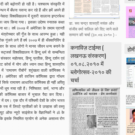
दी
की
बढ़ोत्तरी
हो
रही
है।
पाश्चात्य
संस्कृति
में
न्धन
में
बँधना
पसन्द
कर
रहे
हैं
और
हमें
अपने
ही
नेवादा
विश्वविद्यालय
में
दूसरी
सालाना
इण्टरफेथ
का
जाप
किया
गया।
इसका
उद्देश्य
स्नातक
कक्षा
डा. रूप चन्द्र शास्त्री मयंक और
ना
था।
वर्ष
२००७
में
अमेरिका
के
तमाम
प्रान्तों
संजीव वर्मा सलिल को दिए जाने वाले
मंत्रोच्चार
की
गूँज
के
साथ
आरम्भ
हुआ।
यही
सम्मान की चर्चा (३०.०७.२०१० ) -
लोक
गूंजने
लगे
हैं
वर्ष
२००७
में
ही
थैंक्सगिविंग
डे
कनाविज़ टाईम्स (
्चार
के
साथ
लोगो
ने
मानव
जीवन
धन्य
बनाने
के
होमी
रूट्जर्स
विश्वविद्यालय
ने
हिन्दू
धर्म
से
सम्बन्धित
लखनऊ संस्करण)
संस्कार
महोत्सव
,
हिन्दू
प्रतीक
,
हिन्दू
दर्शन
एवं
०१.०८.२०१० में
िट
कोर्स
में
योग
और
ध्यान
तथा
हिन्दू
शास्त्रीय
ब्लोगोत्सव-२०१० की
में
‘
रामायण
रीबॉर्न
’
श्रृंखला
वाली
कॉमिक्स
ने
है।
अमेरिका
की
वरजिन
कॉमिक्स
द्वारा
गॉथम
चर्चा
ें
सिर्फ
रामायण
आधारित
कॉमिक्स
ही
नहीं
अपितु
भी
धूम
मचा
रही
हैं।
निश्चितत
:
कर्म
,
भाग्य
और
की
कॉमिक्स
बाजार
में
भूचाल
पैदा
कर
दिया।
ो
में
दम।
एक
दौर
में
पश्चिमी
देशों
के
लोग
भारत
के
रस
में
लिपटे
प्रतीकों
को
वे
उपहास
की
वस्तु
्यूट
ऑफ
न्यूरो
साइंसेज
के
वैज्ञानिकों
ने
ॐ
के
कि
इसके
नियमित
प्रयोग
से
अनेक
असाध्य
रोग