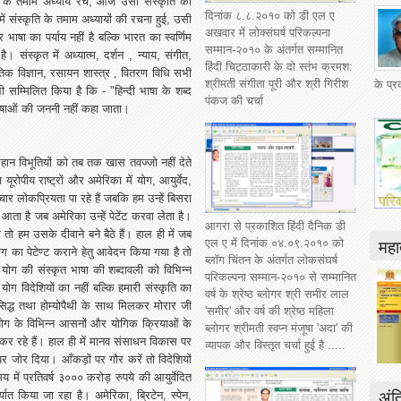
के
तमाम
अध्याय
रचे
,
आज
उसी
संस्कृति
को
दिनांक ८.८.२०१० को डी एल ए
में
संस्कृति
के
तमाम
अध्यायों
की
रचना
हुई
,
उसी
अखवार में लोक्संघर्ष परिकल्पना
र
भाषा
का
पर्याय
नहीं
है
बल्कि
भारत
का
स्वर्णिम
सम्मान-२०१० के अंतर्गत सम्मानित
है।
संस्कृत
में
अध्यात्म
,
दर्शन
,
न्याय
,
संगीत
,
हिंदी चिट्ठाकारी के दो स्तंभ क्रमश:
तिक
विज्ञान
,
रसायन
शास्त्र
,
वितरण
विधि
सभी
श्रीमती संगीता पूरी और श्री गिरीश
के प्
ी
सम्मिलित
किया
है
कि
- "
हिन्दी
भाषा
के
शब्द
पंकज की चर्चा
षाओं
की
जननी
नहीं
कहा
जाता।
हान
विभूतियों
को
तब
तक
खास
तवज्जो
नहीं
देते
ज
यूरोपीय
राष्ट्रों
और
अमेरिका
में
योग
,
आयुर्वेद
,
चार
लोकप्रियता
पा
रहे
हैं
जबकि
हम
उन्हें
बिसरा
आता
है
जब
अमेरिका
उन्हें
पेटेंट
करवा
लेता
है।
आगरा से प्रकाशित हिंदी दैनिक डी
ा
तो
हम
उसके
दीवाने
बने
बैठे
हैं।
हाल
ही
में
जब
महात
एल ए में दिनांक ०४.०९.२०१० को
ोग
का
पेटेण्ट
कराने
हेतु
आवेदन
किया
गया
है
तो
ब्लॉग चिंतन के अंतर्गत लोकसंघर्ष
योग
की
संस्कृत
भाषा
की
शब्दावली
को
विभिन्न
परिकल्पना सम्मान-२०१० से सम्मानित
योग
विदेशियों
का
नहीं
बल्कि
हमारी
संस्कृति
का
वर्ष के श्रेष्ठ ब्लोगर श्री समीर लाल
िद्ध
तथा
होम्योपैथी
के
साथ
मिलकर
मोरार
जी
'समीर' और वर्ष की श्रेष्ठ महिला
ोग
के
विभिन्न
आसनों
और
योगिक
क्रियाओं
के
ब्लोगर श्रीमती स्वप्न मंजूषा 'अदा' की
कर
रहे
हैं।
हाल
ही
में
मानव
संसाधन
विकास
पर
व्यापक और विस्तृत चर्चा हुई है .....
पर
जोर
दिया।
आँकड़ों
पर
गौर
करें
तो
विदेशियों
मय
में
प्रतिवर्ष
३०००
करोड़
रुपये
की
आयुर्वेदित
अंत
्यात
किया
जा
रहा
है।
अमेरिका
,
ब्रिटेन
,
स्पेन
,