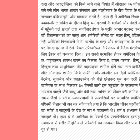
रूस
और
आस्ट्रेलिया
को
किये
जाने
वाले
निर्यात
में
औसतन
२५
फीस
पले
-
बसे
लोग
भारत
आकर
संस्कार
और
मंत्रोच्चार
के
बीच
विवाह
के
ब
संस्कार
दकियानूसी
और
बकवास
लगते
हैं।
हाल
ही
में
अमेरिका
स्थित
बक्कालॉरीट
सर्विस
के
दौरान
हिन्दू
धर्म
ग्रन्थों
के
श्लोकों
और
मंत्रों
में
पहुँचने
वाले
छात्रों
द्वारा
सपरिवार
ईश्वर
के
प्रति
आभार
प्रकट
कर
की
विधानसभाओं
का
सत्र
और
अमेरिकी
सीनेट
का
सत्र
हिन्दू
वैदिक
नहीं
अमेरिकी
गिरजाघरों
में
भी
ऋग्वेद
के
मंत्र
और
भगवद्गीता
के
श्
पर
नेवादा
प्रान्त
में
रेनो
स्थित
एपिस्कोपल
गिरिजाघर
में
वैदिक
मंत्रोच
लिए
ईश्वर
को
धन्यवाद
दिया।
इन
सबसे
प्रभावित
होकर
अमेरिका
के
छ
:
पाठ्यक्रम
आरम्भ
करने
का
फैसला
लिया
है
,
वाचन
परम्परा
,
हिन्दू
हिन्दुत्व
तथा
आधुनिकता
जैसे
पाठ्यक्रम
शामिल
होंगे
तथा
नान
क्रेड
और
लोकनृत्य
शामिल
किये
जायेंगे
।और
-
तो
-
और
इन
दिनों
अमेरिका
बैटमैन
,
सुपरमैन
और
स्पाइडरमैन
को
पीछे
छोड़कर
धूम
मचा
रखी
कामिक्स
के
साथ
मिलकर
३०
हिस्सों
वाली
इस
श्रृखंला
के
प्रकाशन
म
भारतीय
पात्रों
जैसे
साधू
और
देवी
तथा
नागिन
को
लेकर
बनी
कॉमिस
समय
जैसी
भारतीय
अवधारणाओं
ने
फन्तासियों
पर
आधारित
अमेरि
पश्चिमी
विज्ञान
भी
अब
यह
स्वीकारने
लगा
है
कि
भारतीय
जीवन
प्रतीक
को
सपेरों
व
जादूगरों
के
देश
के
रूप
में
पहचानते
थे।
धर्म
व
अध्यात्म
समझते
थे।
हाल
ही
में
अमेरिका
के
रिसर्च
ऐंड
एक्सपेरीमेंटल
इंस्टीट
उच्चारण
से
शरीर
में
होने
वाले
परिवर्तनों
का
अध्ययन
किया
और
पाया
दूर
हो
गए।