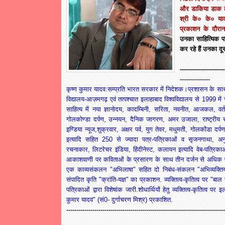
और
डाकिया
डाक
श्री
के०
के०
या
प्रकाशन
के
दौरान
उनका
साहित्यिक
प
कर
रहे
हैं
उनका
दू
----------------------
---------------
कृष्ण कुमार यादव:सम्प्रति भारत सरकार में निदेशक।प्रशासन के साथ
विद्यालय-आज़मगढ़ एवं तत्पश्चात इलाहाबाद विश्वविद्यालय से 1999 में
साहित्य में नया ज्ञानोदय, कादम्बिनी, सरिता, नवनीत, आजकल, वर्
गोलकोण्डा दर्पण, उन्नयन, दैनिक जागरण, अमर उजाला, राष्ट्रीय स
इण्डिया न्यूज,शुक्रवार, अक्षर पर्व, युग तेवर, मधुमती, गोलकोंडा दर
इत्यादि सहित 250 से ज्यादा पत्र-पत्रिकाओं व सृजनगाथा, अनुभूत
रचनाकार, लिटरेचर इंडिया, हिंदीनेस्ट, कलायन इत्यादि वेब-पत्रिकाओ
आकाशवाणी पर कविताओं के प्रसारण के साथ तीन दर्जन से अधिक प्रति
एक काव्यसंकलन "अभिलाषा" सहित दो निबंध-संकलन "अभिव्यक्तियों 
संपादित कृति "क्रांति-यज्ञ" का प्रकाशन. व्यक्तित्व-कृतित्व पर "बाल 
पत्रिकाओं द्वारा विशेषांक जारी.शोधार्थियों हेतु व्यक्तित्व-कृतित्व
कुमार यादव" (सं0- दुर्गाचरण मिश्र) प्रकाशित.
-------------------------------------------------------------------------------