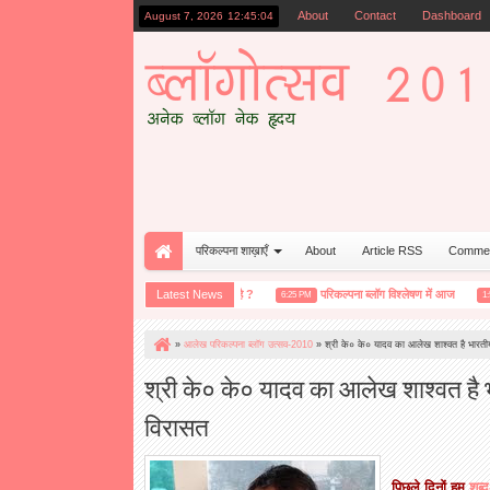
About
Contact
Dashboard
August 7, 2026
12:45:06
परिकल्पना शाख़ाएँ
About
Article RSS
Comme
या सचमुच हमारी भावनात्मक एकता कमजोर हो रही है ?
Latest News
परिकल्पना ब्लॉग विश्लेषण में आज
आ
6:25 PM
1:52 PM
»
आलेख परिकल्पना ब्लॉग उत्सव-2010
»
श्री के० के० यादव का आलेख शाश्वत है भारत
श्री के० के० यादव का आलेख शाश्वत है
विरासत
पिछले
दिनों
हम
शब्द