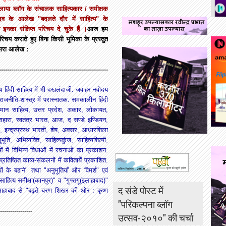
लाया
ब्लॉग
के
संचालक
साहित्यकार
/
समीक्षक
दव
के
आलेख
"
बदलते
दौर
में
साहित्य
"
के
इनका
संक्षिप्त
परिचय
दे
चुके
हैं
।
आज
हम
रिचय
कराते
हुए
बिना
किसी
भूमिका
के
प्रस्तुत
सरा
आलेख
:
------
------------------------------------------------
 हिंदी साहित्य में भी दखलंदाजी. जवाहर नवोदय
 राजनीति-शास्त्र में परास्नातक. समकालीन हिंदी
तमान साहित्य, उत्तर प्रदेश, अकार, लोकायत,
हारा, स्वतंत्र भारत, आज, द सण्डे इण्डियन,
्पण, इन्द्रप्रस्थ भारती, शेष, अक्सर, आधारशिला
ि, अभिव्यक्ति, साहित्यकुंज, साहित्यशिल्पी,
ं में विभिन्न विधाओं में रचनाओं का प्रकाशन.
ष्ठित काव्य-संकलनों में कवितायेँ प्रकाशित.
के बहाने" तथा "अनुभूतियाँ और विमर्श" एवं
साहित्य समीक्षा(कानपुर)" व "गुफ्तगू(इलाहाबाद)"
द संडे पोस्ट में
 पर इलाहाबाद से "बढ़ते चरण शिखर की ओर : कृष्ण
"परिकल्पना ब्लॉग
----------------
उत्सव-२०१०" की चर्चा