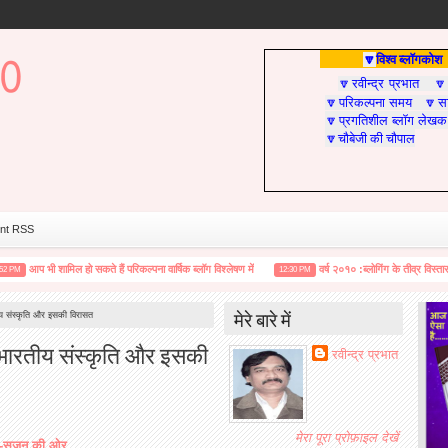
विश्व ब्लॉगकोश
🔽
रवीन्द्र प्रभात
🔽

परिकल्पना समय
सा
🔽
🔽
प्रगतिशील ब्लॉग लेखक
🔽
चौबेजी की चौपाल
🔽
nt RSS
प भी शामिल हो सकते हैं परिकल्पना वार्षिक ब्लॉग विश्लेषण में
वर्ष २०१० :ब्लोगिंग के तीव्र विस्तार से ब्लोगर
12:30 PM
मेरे बारे में
ीय संस्कृति और इसकी विरासत
 भारतीय संस्कृति और इसकी
रवीन्द्र प्रभात
मेरा पूरा प्रोफ़ाइल देखें
-
सृजन
की
ओर
...