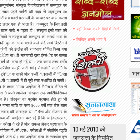
सम्पूर्णानन्द
संस्कृत
वि
”
वविद्यालय
में
कम्प्यूटर
पर
२
साल
पहले
जर्मनी
की
मदद
से
पद्मभूषण
पं०
ितीय
बायनरी
प्रणाली
के
आधार
पर
काम
करता
र
उत्तर
एक
ही
आता
है।
कम्प्यूटर
के
लिए
इसी
यहाँ क्लिक करके हिंदी में लिखें
खास
फर्क
न
पड़ता
हो।
संस्कृत
इसी
तरह
की
ञनिकों
ने
संस्कृत
को
कम्प्यूटर
की
समर्थ
भाषा
के
लिखिए अपनी भाषा में
ाड़ी
युग
की
भाषा
बताने
वाले
यदि
स्वयं
ब्रिटेन
में
ग्रेजी
को
इंग्लैड
की
राजभाषा
घोषित
किया
गया
ंेच
भा
’
नारमण्डों
द्वारा
इंग्लंैड
पर
कब्जा
वर्ग
की
भाषा
हो
गई
थी।
उस
समय
उच्च
वर्गीय
उपेक्षित
समझी
जाती
थी।
सैकड़ांे
सालोंेे
के
भार
ç
वे
”
पा
सकी
और
१५वीं
“
ाताब्दी
में
”
िाक्षा
८वीं
“
ाताब्दी
में
ही
पूरी
तरह
स्थापित
हो
सकी।
ग
के
तमाम
“
ाब्द
अंग्रेजी
ने
Ý
ेंच
व
लैटिन
से
ग्स
ने
अपने
आलेख
‘
संस्कृत
एण्ड
आर्टिफिसियल
षा
है।
संस्कृत
का
प्रयोग
प्रयाप्त
होते
हुए
भी
ि
मानव
जाति
के
मध्य
३०००
वर्षों
तक
बोल
-
चाल
संवाद
की
सम्वाहक
थी।
"
पैसा
और
रोजगार
के
थ्य
की
अवहेलना
कर
रहे
हैं
कि
आई०ए०एस०
,
थ
परीक्षा
दे
रहे
हैं
और
सफल
होकर
प्रशासन
के
10 मई 2010 को
योजित
पी०सी०एस०
परीक्षाओं
में
स्केलिंग
पद्धति
जनसत्ता के नियमित
माने
जाते
थे।
क्या
अंग्रेजी
भाषा
के
समर्थक
इस