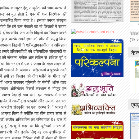
ज्ञानिक
कम्प्यूटर
हेतु
सम्पूर्णता
की
भाषा
करार
दे
ब्द
का
मूल
होता
है
,
एक
भी
शब्द
निरर्थक
नहीं
उच्चारित
किया
जाता
है।
इसका
कारण
संस्कृत
येगी
कि
हमें
उस
मैकाले
को
तो
किताबों
में
रटाया
रे
इतिहासविद्
उन
जर्मन
विद्वानों
का
जिक्र
करने
दिविक
नुवाद
करके
अपने
ज्ञान
को
और
भी
समृद्ध
किया
(२४.०
पाश्चात्य
विद्वानों
ने
श्रीमद्भागवतगीता
व
अभिज्ञान
केन्
र
हमारे
इतिहासविदों
को
एशियाटिक
सोसायटी
के
त
की
संरचना
ग्रीक
और
लैटिन
से
अधिक
पूर्ण
व
था
कि
१८६५
में
एक
राजाज्ञा
के
तहत
लंदन
की
भी
भाषाओं
के
अखबार
,
पत्रिकायें
व
पुस्तकें
आने
में
छपी
हर
किताब
को
तीन
महीने
के
भीतर
वहाँ
ाँ
भारत
सरकार
यूनेस्को
के
मेमोरी
ऑफ
वल्र्ड
डारकर
ओरियंटल
रिसर्च
संस्थान
में
मौजूद
इन
े
खतरा
पैदा
हो
गया
था।
इस
सम्बन्ध
में
भारत
ऋग्वेद
में
आर्यों
द्वारा
प्रकृति
और
उसकी
उदारता
एम
भारतीय
संस्कृति
का
एक
स्तम्भ
है।
"
भारत
ने
आग्रह
किया
है
क्योंकि
यह
तीन
हजार
साल
से
की
सजीव
अभिव्यक्ति
का
परिचायक
है।
हाल
ही
यू
दूमित्रयू
ने
कहा
था
कि
यूनेस्को
भारत
की
anskrit
और
इसके
लिए
वह
एक
वृत्तचित्र
भी
वाद
कर
उनका
विभिन्न
देशों
में
मंचन
भी
किया