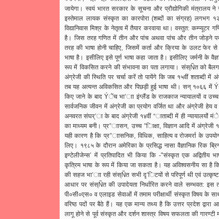
जायेगा।
स्वयं
भारत
सरकार
के
सूचना
और
प्रौद्योगिकी
मंत्रालय
ने
इस्तेमाल
लायक
संस्कृत
का
कारपोरा
(
शब्दों
का
संग्रह
)
लगभग
१
विद्यानिवास
मिश्र
के
नेतृत्व
में
तैयार
करवाया
था।
वस्तुत
:
कम्प्यूटर
गण
है।
जिस
तरह
गणित
में
तीन
और
पांच
अथवा
पांच
और
तीन
जोड़ने
प
तरह
की
भाषा
होनी
चाहिए
,
जिसमें
कर्ता
और
क्रिया
के
उलट
फेर
से
भाषा
है।
इसीलिए
इसे
पूर्ण
भाषा
कहा
जाता
है।
इसीलिए
जर्मनी
के
वैज्
रूप
में
विकसित
करने
की
संभावना
का
पता
लगाया।
संस्
Ñ
त
को
बैलग
अंग्रेजी
की
स्थिति
पर
चर्चा
करें
तो
पायेंगे
कि
जब
१५वीं
शताब्दी
में
अं
तब
यह
अत्यन्त
अविकसित
और
पिछड़ी
हुई
भाषा
थी।
सन्
१०६६
में
Ý
किए
जाने
के
बाद
Ý
ेंच
भा
’
इंग्लैंड
के
राजकाज
न्यायालयों
व
उच्च
सार्वजनिक
जीवन
में
अंग्रेजी
का
प्रयोग
वर्जित
था
और
अंग्रेजी
हेय
व
अनवरत
संघर्
’
के
बाद
अंग्रेजी
१४वीं
“
ाताब्दी
में
ही
न्यायालयोंं
मंे
का
माध्यम
बनी।
प्र
”
ाासन
,
उच्च
”
िाक्षा
,
विज्ञान
आदि
में
अंग्रेजी
१
यही
कारण
है
कि
प्र
”
ाासनिक
,
विधिक
,
साहित्य
व
रोजमर्रा
के
उपयो
लिए।
१९८५
के
दौरान
अमेरिका
के
प्रसिद्ध
नासा
वैज्ञानिक
रिक
ब्रि
इण्टेलीजेन्स
’
में
प्रतिपादित
भी
किया
कि
-"
संस्कृत
एक
अद्वितीय
भा
कृत्रिम
भाषा
के
रूप
में
किया
जा
सकता
है।
यह
अविश्वसनीय
सा
है
क
की
सहज
भा
’
रही
संस्
Ñ
त
सभी
दृ
’
िटयों
से
परिपूर्ण
थी
एवं
उत्कृष्ट
आधार
पर
संस्
Ñ
त
की
उपादेयता
निर्धारित
करने
वाले
सम्भवत
:
इस
त
पी०सी०एस०
व
एलाइड
सेवाओं
में
तमाम
परीक्षार्थी
संस्कृत
विषय
के
सा
वरिष्ठ
पदों
पर
बैठे
हैं।
यह
एक
मान्य
तथ्य
है
कि
उत्तर
प्रदेश
द्वारा
आ
लागू
होने
से
पूर्व
संस्कृत
और
दर्शन
शास्त्र
विषय
सफलता
की
गारण्टी