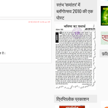
स्तंभ 'समांतर' में
ब्लॉगोत्सव 2010 की एक
पोस्ट
19 मई 2010 को 11:56 am बजे
फ़ॉ
 है।
त्रिप्तिलोक प्रकाशन