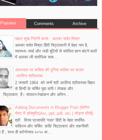
Populars
Comments
Archive
पहला सुख निरोगी काया : अलका सर्वत मिश्रा
अलका सर्वत मिश्रा हिंदी चिट्ठाकारी में वेहद नाम है,
स्वास्थ्य- चर्चा और जडी बूटियों से संवंधित ज्ञान बांटने वालों
में अलका जी सर्वाधिक सक...
अंतरजाल पर कविता की दुनिया कविता का बाजार
:अरविन्द श्रीवास्तव
2 जनवरी 1964 को जन्में श्री अरविन्द श्रीवास्तव बिहार
से हिन्दी के चर्चित युवा कवि / लेखक और
 चिट्ठाकार हैं। संपादन-रेखांकन और अभिन...
Adding Documents in Blogger Post (ब्लॉगर
पोस्ट में डॉक्यूमेंट(doc, ppt, pdf, etc.) जोड़ना सीखें)
श्री विनय प्रजापति 'नज़र' हिंदी के वेहद सपर्पित-
सक्रिय और चर्चित कवि/ चिट्ठाकार और तकनीकी
्ञ हैं , साथ ही ब्लोगोत्सव-२०१० क...