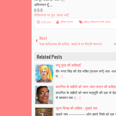
अभिनन्दन दूँ,,,,
() () ()
परिकल्पना पर पुन: वापस जाएँ
3:00 pm
रवीन्द्र प्रभात
कविता परिकल्पना ब्लॉग उत्सव
Next
रेखा श्रीवास्तव की कविता : शब्दों से गर मिटती नफरत !
श
Related Posts
मंजू गुप्ता की कविताएँ
वीर भगत सिंह की देश भक्ति (प्रथम सर्ग) जल -धर
म
[...]
कारगिल के शहीदों को नमन :पवन चन्दन की कविता
कारगिल के शहीदों को नमन मातृभूमि की रक्षा से
से शमशान तक।
[...]
सुमन सिन्हा की कविता : तुम्हारे नाम
तुम्हारे नाम ---------------- लोग हमारे रिश्ते को एक