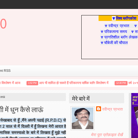
विश्व ब्लॉगकोश
🔽
रवीन्द्र प्रभात
🔽

परिकल्पना समय
सा
🔽
🔽
प्रगतिशील ब्लॉग लेखक
🔽
चौबेजी की चौपाल
🔽
nt RSS
ेषण में आज
आप भी शामिल हो सकते हैं परिकल्पना वार्षिक ब्लॉग विश्लेषण में
वर्ष २०१० :ब्लोगि
1:52 PM
12:30 PM
मेरे बारे में
 लाऊं
 में धुन कैसे लाऊं
रवीन्द्र प्रभात
्रुखाबाद से हूँ ,मैंने अपनी पढाई (R.P.D.C) से
ाग 2 साल से मैं दिल्ली में हूँ लिखना मेरी आदत है
जिक समस्याओ के बारे में लिखता हूँ मुझे नहीं
मेरा पूरा प्रोफ़ाइल देखें