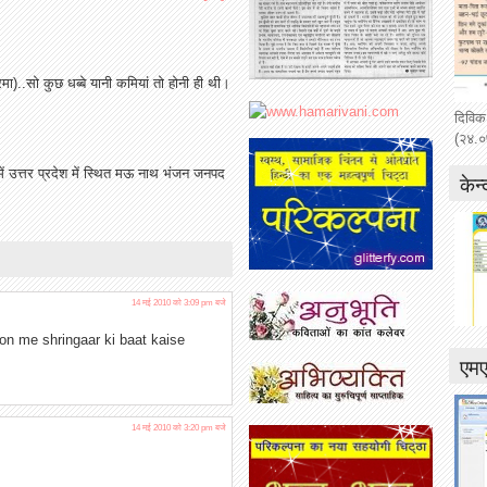
रमा)..सो कुछ धब्बे यानी कमियां तो होनी ही थी।
दिविक
(२४.०
ें उत्तर प्रदेश में स्थित मऊ नाथ भंजन जनपद
केन्
14 मई 2010 को 3:09 pm बजे
yon me shringaar ki baat kaise
एम
14 मई 2010 को 3:20 pm बजे