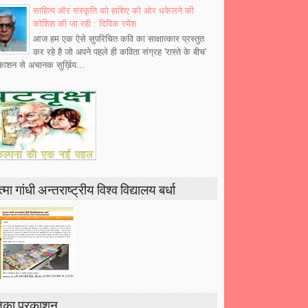
साहित्य ऒर संस्कृति को हाशिए की ओर धकेलने की
कोशिश की जा रही : दिविक रमेश
आज हम एक ऐसे सुपरिचित कवि का साक्षात्कार प्रस्तुत
कर रहे है जो अपने पहले ही कविता संग्रह 'रास्ते के बीच'
रकाशन से अचानक सुर्ख़िय...
्मा गांधी अन्तराष्ट्रीय विश्व विद्यालय बर्धा
िका प्रकाशन