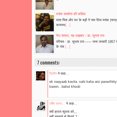
मयंक सक्सेना की कविता
माता पिता और घर के बड़ों ने नाम दिया मयंक (चन्द्
कायस्थ
[...]
मेरा व्यापार, यह अख़बार : डा. सुभाष राय
परिचय : डा. सुभाष राय ------ जन्म जनवरी 1957 म
के गांव
[...]
7 comments:
दिलीप
ने कहा…
ek naayaab kavita..sahi kaha aisi parasthiti
karein...bahut khoob
रश्मि प्रभा...
ने कहा…
क्यों ह्रदय शूलता को,,,
नहीं समझते हो मित्रो ?