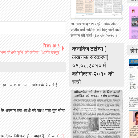
डा. रूप चन्द्र शास्त्री मयंक और
संजीव वर्मा सलिल को दिए जाने वाले
सम्मान की चर्चा (३०.०७.२०१० ) -
Previous
कनाविज़ टाईम्स (
होमी
ोभना चौधरी 'शुभि' की कविता : 'अजीब दस्तूर'
लखनऊ संस्करण)
०१.०८.२०१० में
ब्लोगोत्सव-२०१० की
चर्चा
ा -हवा -आकाश - आग जीवन के ये सारे हैं
 देह के अवसान तक आओ मेरे साथ चलो तुम सीमा
 नाम देकर निश्चिन्त होना चाहते हैं . वो जान
[...]