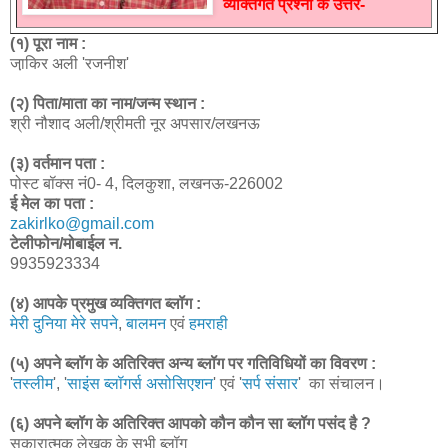
व्यक्तिगत प्रश्नों के उत्तर-
(१) पूरा नाम :
जा़किर अली 'रजनीश'
(२) पिता/माता का नाम/जन्म स्थान :
श्री नौशाद अली/श्रीमती नूर अपसार/लखनऊ
(३) वर्तमान पता :
पोस्ट बॉक्स नं0- 4, दिलकुशा, लखनऊ-226002
ई मेल का पता :
zakirlko@gmail.com
टेलीफोन/मोबाईल न.
9935923334
(४) आपके प्रमुख व्यक्तिगत ब्लॉग :
मेरी दुनिया मेरे सपने
,
बालमन
एवं
हमराही
(५) अपने ब्लॉग के अतिरिक्त अन्य ब्लॉग पर गतिविधियों का विवरण :
'
तस्लीम
', '
साइंस ब्लॉगर्स असोसिएशन
' एवं '
सर्प संसार
' का संचालन।
(६) अपने ब्लॉग के अतिरिक्त आपको कौन कौन सा ब्लॉग पसंद है ?
सकारात्मक लेखक के सभी ब्लॉग