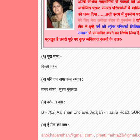
अपनी सार्थक सहभागिता से पाठकों को अचं
आयोजित प्राय: समस्त परिचर्चाओं में शामिल 
को जन्म दिया . ....इसी क्रम में पुनर्जन्म
मेरे लिए मेरा अनोखा बंधन ही पुनर्जन्म है
को
टीम ने इन्हें
वर्ष की श्रेष्ठ परिचर्चा लिखि
सम्मान
से सम्मानित करने का निर्णय लिया ह
प्रस्तुत है उनसे पूछे गए कुछ व्यक्तिगत प्रश्नों के उत्तर-
(१) पूरा नाम
–
प्रिती महेता
(२) पति का नाम/जन्म स्थान :
तनय महेता, सूरत गुज़रात
(३) वर्तमान पता :
B - 702, Aalishan Enclave, Adajan - Hazira Road, SUR
(४) ई मेल का पता :
anokhabandhan@gmail.com
,
preeti.mehta23@gmail.