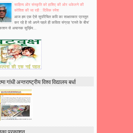
साहित्य ऒर संस्कृति को हाशिए की ओर धकेलने की
कोशिश की जा रही : दिविक रमेश
आज हम एक ऐसे सुपरिचित कवि का साक्षात्कार प्रस्तुत
कर रहे है जो अपने पहले ही कविता संग्रह 'रास्ते के बीच'
रकाशन से अचानक सुर्ख़िय...
्मा गांधी अन्तराष्ट्रीय विश्व विद्यालय बर्धा
िका प्रकाशन