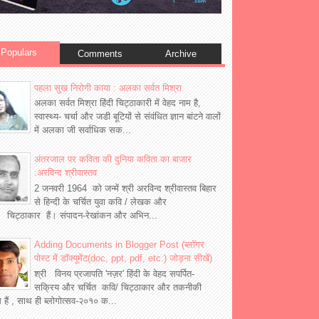
Populars
Comments
Archive
पहला सुख निरोगी काया : अलका सर्वत मिश्रा
अलका सर्वत मिश्रा हिंदी चिट्ठाकारी में वेहद नाम है,
स्वास्थ्य- चर्चा और जडी बूटियों से संवंधित ज्ञान बांटने वालों
में अलका जी सर्वाधिक सक...
अंतरजाल पर कविता की दुनिया कविता का बाजार
:अरविन्द श्रीवास्तव
2 जनवरी 1964 को जन्में श्री अरविन्द श्रीवास्तव बिहार
से हिन्दी के चर्चित युवा कवि / लेखक और
 चिट्ठाकार हैं। संपादन-रेखांकन और अभिन...
Adding Documents in Blogger Post (ब्लॉगर
पोस्ट में डॉक्यूमेंट(doc, ppt, pdf, etc.) जोड़ना सीखें)
श्री विनय प्रजापति 'नज़र' हिंदी के वेहद सपर्पित-
सक्रिय और चर्चित कवि/ चिट्ठाकार और तकनीकी
्ञ हैं , साथ ही ब्लोगोत्सव-२०१० क...