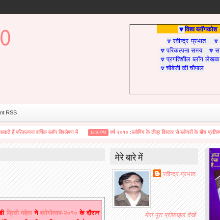
विश्व ब्लॉगकोश
🔽
रवीन्द्र प्रभात
🔽

परिकल्पना समय
सा
🔽
🔽
प्रगतिशील ब्लॉग लेखक
🔽
चौबेजी की चौपाल
🔽
nt RSS
परिकल्पना वार्षिक ब्लॉग विश्लेषण में
वर्ष २०१० :ब्लोगिंग के तीव्र विस्तार से ब्लोगरों के बीच प्रतिस्पर्धात्
12:30 PM
मेरे बारे में
रवीन्द्र प्रभात
ुडी
प्रिती महेता
ने
ब्लोगोत्सव-२०१०
के दौरान
मेरा पूरा प्रोफ़ाइल देखें