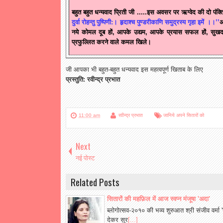
बहुत बहुत धन्यवाद प्रिती जी .....इस अवसर पर ऋग्वेद की दो पंक्
दुर्वा रोहन्तु पुष्पिणी:। हृदाश्च पुण्डरीकाणि समुद्रस्य गृहा इमें ।।’’
अ
नये कोमल दूब हों, आपके उद्यम, आपके प्रयास सफल हों, सुख
प्रफुल्लित करने वाले कमल खिले।
जी आपका भी बहुत-बहुत धन्यवाद इस महत्वपूर्ण खिताब के लिए
प्रस्तुति: रवीन्द्र प्रभात
11:00 am
रवीन्द्र प्रभात
जानिये अपने सितारों को
Next
नई पोस्ट
Related Posts
सितारों की महफ़िल में आज स्वप्न मंजूषा 'अदा'
ब्लोगोत्सव-२०१० की भव्य शुरुआत श्री संजीव वर्मा 
देकर सुर
[...]