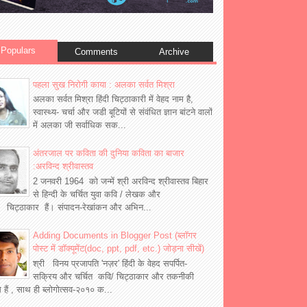
Populars
Comments
Archive
पहला सुख निरोगी काया : अलका सर्वत मिश्रा
अलका सर्वत मिश्रा हिंदी चिट्ठाकारी में वेहद नाम है,
स्वास्थ्य- चर्चा और जडी बूटियों से संवंधित ज्ञान बांटने वालों
में अलका जी सर्वाधिक सक...
अंतरजाल पर कविता की दुनिया कविता का बाजार
:अरविन्द श्रीवास्तव
2 जनवरी 1964 को जन्में श्री अरविन्द श्रीवास्तव बिहार
से हिन्दी के चर्चित युवा कवि / लेखक और
 चिट्ठाकार हैं। संपादन-रेखांकन और अभिन...
Adding Documents in Blogger Post (ब्लॉगर
पोस्ट में डॉक्यूमेंट(doc, ppt, pdf, etc.) जोड़ना सीखें)
श्री विनय प्रजापति 'नज़र' हिंदी के वेहद सपर्पित-
सक्रिय और चर्चित कवि/ चिट्ठाकार और तकनीकी
्ञ हैं , साथ ही ब्लोगोत्सव-२०१० क...