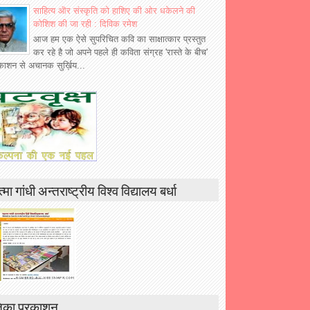
साहित्य ऒर संस्कृति को हाशिए की ओर धकेलने की
कोशिश की जा रही : दिविक रमेश
आज हम एक ऐसे सुपरिचित कवि का साक्षात्कार प्रस्तुत
कर रहे है जो अपने पहले ही कविता संग्रह 'रास्ते के बीच'
रकाशन से अचानक सुर्ख़िय...
्मा गांधी अन्तराष्ट्रीय विश्व विद्यालय बर्धा
िका प्रकाशन