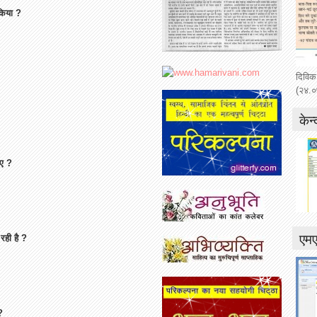
किया
?
दिविक
(२४.०
केन्
ए
?
एम
रही
है
?
?