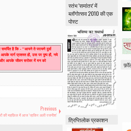
स्तंभ 'समांतर' में
ब्लॉगोत्सव 2010 की एक
पोस्ट
र्पित है कि - ‘‘आयने ते परायणे दुर्वा
 आपके मार्ग प्रशस्त हों, उस पर पुष्प हों, नये
ं और आपके जीवन सरोवर में मन को
फ़ॉ
Previous
रों की महफ़िल में आज 'जा़किर अली रजनीश'
त्रिप्तिलोक प्रकाशन