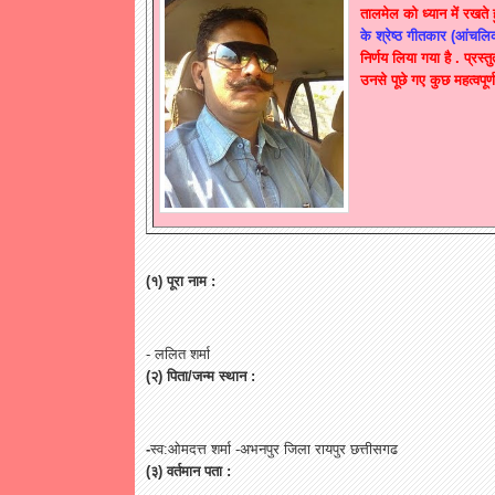
तालमेल
को
ध्यान
में
रखते
के
श्रेष्ठ
गीतकार
(
आंचलि
निर्णय
लिया
गया
है
.
प्रस्तु
उनसे
पूछे
गए
कुछ
महत्वपूर्ण
(
१
)
पूरा
नाम
:
-
ललित
शर्मा
(
२
)
पिता
/
जन्म
स्थान
:
-
स्व
:
ओमदत्त
शर्मा
-
अभनपुर
जिला
रायपुर
छत्तीसगढ
(
३
)
वर्तमान
पता
: