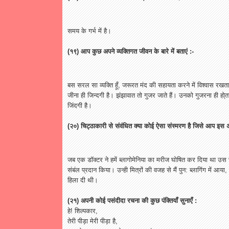
समय
के
गर्भ
में
है।
(
१९
)
आप
कुछ
अपने
व्यक्तिगत
जीवन
के
बारे
में
बताएं
:-
बस
सरल
सा
व्यक्ति
हूँ
,
जरूरत
मंद
की
सहायता
करने
में
विश्वास
रखता
जीना
ही
जिन्दगी
है।
झंझावात
तो
गुजर
जाते
हैं।
उनको
गुजरना
ही
हो्त
जिंदगी
है।
(
२०
)
चिट्ठाकारी
से
संवंधित
क्या
कोई
ऐसा
संस्मरण
है
जिसे
आप
इस
जब
एक
डॉक्टर
ने
हमें
ब्लागोमेनिया
का
मरीज
घोषित
कर
दिया
था
उस
संबंल
प्रदान
किया।
उन्ही
मित्रों
की
वजह
से
मैं
पुन
:
ब्लागिंग
में
आया
,
हिला
दी
थी।
(
२१
)
अपनी
कोई
पसंदीदा
रचना
की
कुछ
पंक्तियाँ
सुनाएँ
:
हे
!
शिल्पकार
,
तेरी
पीड़ा
मेरी
पीड़ा
है
,