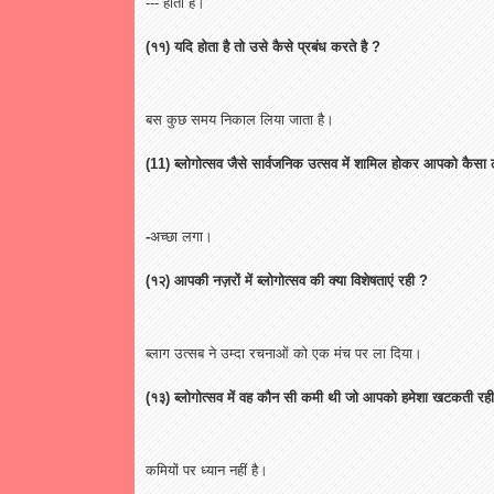
---
होता
है।
(
११
)
यदि
होता
है
तो
उसे
कैसे
प्रबंध
करते
है
?
बस
कुछ
समय
निकाल
लिया
जाता
है।
(11)
ब्लोगोत्सव
जैसे
सार्वजनिक
उत्सव
में
शामिल
होकर
आपको
कैसा
-
अच्छा
लगा।
(
१२
)
आपकी
नज़रों
में
ब्लोगोत्सव
की
क्या
विशेषताएं
रही
?
ब्लाग
उत्सब
ने
उम्दा
रचनाओं
को
एक
मंच
पर
ला
दिया।
(
१३
)
ब्लोगोत्सव
में
वह
कौन
सी
कमी
थी
जो
आपको
हमेशा
खटकती
रही
कमियों
पर
ध्यान
नहीं
है।