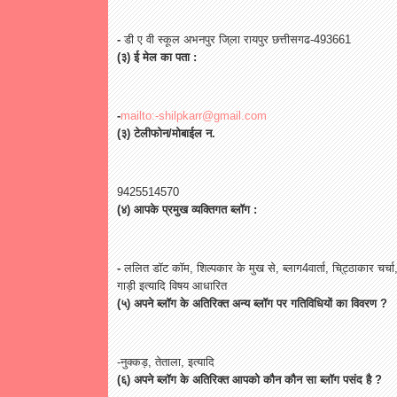
-
डी
ए
वी
स्कूल
अभनपुर
जि्ला
रायपुर
छत्तीसगढ
-493661
(
३
)
ई
मेल
का
पता
:
-
mailto:-shilpkarr@gmail.com
(
३
)
टेलीफोन
/
मोबाईल
न
.
9425514570
(
४
)
आपके
प्रमुख
व्यक्तिगत
ब्लॉग
:
-
ललित
डॉट
कॉम
,
शिल्पकार
के
मुख
से
,
ब्लाग
4
वार्ता
,
चि्ट्ठाकार
चर्चा
गाड़ी
इत्यादि
विषय
आधारित
(
५
)
अपने
ब्लॉग
के
अतिरिक्त
अन्य
ब्लॉग
पर
गतिविधियों
का
विवरण
?
-
नुक्कड़
,
तेताला
,
इत्यादि
(
६
)
अपने
ब्लॉग
के
अतिरिक्त
आपको
कौन
कौन
सा
ब्लॉग
पसंद
है
?