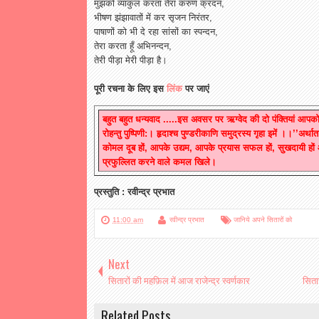
मुझको
व्याकुल
करता
तेरा
करुण
क्रंदन
,
भीषण
झंझावातों
में
कर
सृजन
निरंतर
,
पाषाणों
को
भी
दे
रहा
सांसों
का
स्पन्दन
,
तेरा
करता
हूँ
अभिनन्दन
,
तेरी
पीड़ा
मेरी
पीड़ा
है।
पूरी
रचना
के
लिए
इस
लिंक
पर
जाएं
बहुत बहुत धन्यवाद .....इस अवसर पर ऋग्वेद की दो पंक्तियां आपको सम
रोहन्तु पुष्पिणी:। हृदाश्च पुण्डरीकाणि समुद्रस्य गृहा इमें ।।’’अर्थात
कोमल दूब हों, आपके उद्यम, आपके प्रयास सफल हों, सुखदायी हो
प्रफुल्लित करने वाले कमल खिले।
प्रस्तुति
:
रवीन्द्र
प्रभात
11:00 am
रवीन्द्र प्रभात
जानिये अपने सितारों को
Next
सितारों की महफ़िल में आज राजेन्द्र स्वर्णकार
सिता
Related Posts