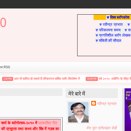
विश्व ब्लॉगकोश
🔽
रवीन्द्र प्रभात
🔽

परिकल्पना समय
सा
🔽
🔽
प्रगतिशील ब्लॉग लेखक
🔽
चौबेजी की चौपाल
🔽
nt RSS
आप भी शामिल हो सकते हैं परिकल्पना वार्षिक ब्लॉग विश्लेषण में
वर्ष २०१० :ब्लोगिंग के तीव्र विस्तार से
 PM
12:30 PM
मेरे बारे में
रवीन्द्र प्रभात
शर्मा
के
ब्लोगोत्सव
-
२०१०
में
प्रकाशित
गीत
मेरा पूरा प्रोफ़ाइल देखें
की
प्रचुरता
तथा
कथ्य
और
बिंब
में
गज़ब
का