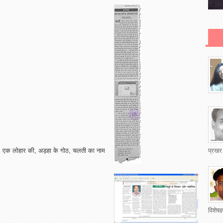
प्रखर
,
एक
लोहार
की
,
अड़हा
के
गोठ
,
चलती
का
नाम
विशेषज