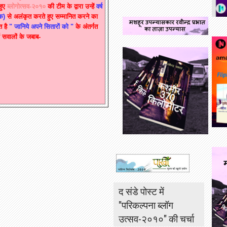
हुए
ब्लोगोत्सव
-
२०१०
की
टीम
के
द्वारा
उन्हें
वर्ष
क
)
से
अलंकृत
करते
हुए
सम्मानित
करने
का
त
है
"
जानिये
अपने
सितारों
को
"
के
अंतर्गत
सवालों
के
जबाब
-
द संडे पोस्ट में
"परिकल्पना ब्लॉग
उत्सव-२०१०" की चर्चा