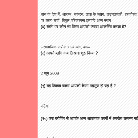
धान
के
देश
में
,
आरम्भ
,
स्पन्दन
,
ताऊ
के
ब्लाग
,
उड़नतश्तरी
,
हरकीरत
पर
ब्लाग
चर्चा
,
बिगुल
,
परिकल्पना
इत्यादि
अन्य
ब्लाग
(
७
)
ब्लॉग
पर
कौन
सा
विषय
आपको
ज्यादा
आकर्षित
करता
है
?
--
सामाजिक
सरोकार
एवं
व्यंग
,
काव्य
(
८
)
आपने
ब्लॉग
कब
लिखना
शुरू
किया
?
2
जून
2009
(
९
)
यह
खिताब
पाकर
आपको
कैसा
महसूस
हो
रहा
है
?
बढिया
(
१०
)
क्या
ब्लोगिंग
से
आपके
अन्य
आवश्यक
कार्यों
में
अवरोध
उत्पन्न
नही