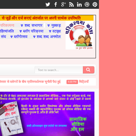
से जुड़ें और दर्ज कराएं अंतर्जाल पर अपनी सार्थक उपस्थिति
परिकल्पना
शब्द सभागार
नुक्कड़

🔽
🔽
हित्यांजलि
ब्लॉग परिक्रमा
वटवृक्ष
🔽
🔽
 संघ
ब्लॉगोत्सव
शब्द शब्द अनमोल
🔽
🔽
 ब्लोगरों के बीच प्रतिस्पर्धात्मक चुनौती पैदा हुई
चिट्ठियाँ / आशीर्वचन / सन्देश .....ब्लोगोत्सव के लिए
6:30 PM