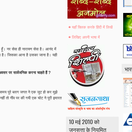
यहाँ क्लिक करके हिंदी में लिखें
लिखिए अपनी भाषा में
हूँ।
नर
सेवा
ही
नारायण
सेवा
है।
आनंद
में
ा
है।
जिसका
आना
है
उसका
जाना
है।
यही
भार
अवसर
पर
सार्वजनिक
करना
चाहते
हैं
?
समय
पूरे
ब्लाग
जगत
ने
एक
जुट
हो
कर
मुझे
नहीं
तो
नींव
पर
की
गयी
एक
चोट
ने
पूरी
इमारत
10 मई 2010 को
जनसत्ता के नियमित