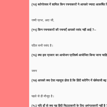
(
१४
)
ब्लोगोत्सव
में
शामिल
किन
रचनाकारों
ने
आपको
ज्यादा
आकर्षित
रश्मी
प्रभा
,
अदा
जी
,
(
१५
)
किन
रचनाकारों
की
रचनाएँ
आपको
पसंद
नहीं
आई
?--
पठित
सभी
पसंद
है।
(
१६
)
क्या
इस
प्रकार
का
आयोजन
प्रतिवर्ष
आयोजित
किया
जाना
चाहि
जरुर
(
१७
)
आपको
क्या
ऐसा
महसूस
होता
है
कि
हिंदी
ब्लोगिंग
में
खेमेवाजी
बढ़
पहले
से
ही
मौजूद
है।
(
१८
)
यदि
हाँ
तो
क्या
यह
हिंदी
चिट्ठाकारी
के
लिए
अमंगलकारी
नहीं
है