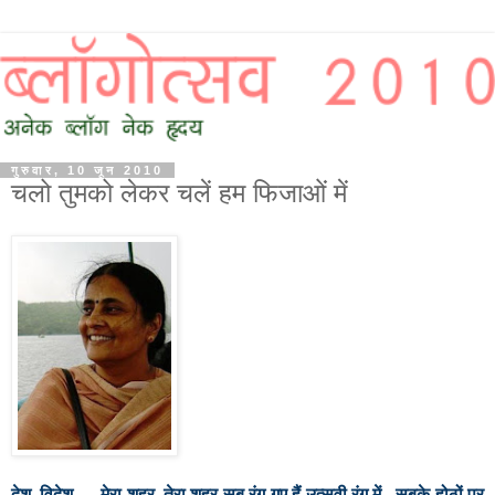
गुरुवार, 10 जून 2010
चलो तुमको लेकर चलें हम फिजाओं में
देश, विदेश .... मेरा शहर, तेरा शहर सब रंग गए हैं उत्सवी रंग में . सबके होठों पर