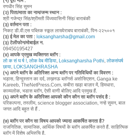
(१) पूरा नाम :
रणधीर सिंह सुमन
(२) पिता/माता का नाम/जन्म स्थान :
श्री गजेन्द्र सिंह/श्रीमती विंध्यवासिनी सिंह/ बाराबंकी
(३) वर्तमान पता :
निकट डी.वी.एस पब्लिक स्कूल लाख्पेराबघ बाराबंकी, पिन-२२५००१
(३) ई मेल का पता :
loksangharsha@gmail.com
(३) टेलीफोन/मोबाईल न.
09450195427
(४) आपके प्रमुख व्यक्तिगत ब्लॉग :
लो क सं घ र्ष !, लोक वेब मीडिया
,
Loksangharsha Pothi
,
लोकसंघर्ष
छाया
,
LOKSANGHRASHA
(५) अपने ब्लॉग के अतिरिक्त अन्य ब्लॉग पर गतिविधियों का विवरण :
भड़ास, हिन्दुस्तान का दर्द, लख़नऊ ब्‍लॉगर्स असोसिएशन, Ganga ke
Kareeb, TheNetPress.Com, कबीरा खड़ा बाज़ार में, हिमधारा,
काव्यलोक, भडास ब्लॉग, ऐसी वाणी बोलिए आदि प्रमुख हैं.
(६) अपने ब्लॉग के अतिरिक्त आपको कौन कौन सा ब्लॉग पसंद है :
परिकल्पना, तस्लीम, science blogger association, नन्हे सुमन, बाल
जगत आदि बहुत से हैं .
(७) ब्लॉग पर कौन सा विषय आपको ज्यादा आकर्षित करता है?
राजनितिक, सामाजिक, आर्थिक विषयों के ब्लॉग आकर्षित करते हैं. साहित्यिक
ब्लॉग में विशेष अभिरुचि है.