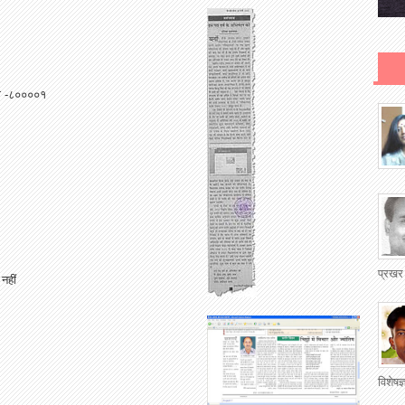
पटना -८००००१
प्रखर
नहीं
विशेषज