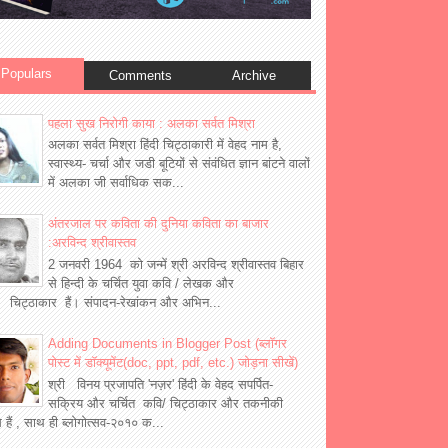
Populars
Comments
Archive
पहला सुख निरोगी काया : अलका सर्वत मिश्रा
अलका सर्वत मिश्रा हिंदी चिट्ठाकारी में वेहद नाम है,
स्वास्थ्य- चर्चा और जडी बूटियों से संवंधित ज्ञान बांटने वालों
में अलका जी सर्वाधिक सक...
अंतरजाल पर कविता की दुनिया कविता का बाजार
:अरविन्द श्रीवास्तव
2 जनवरी 1964 को जन्में श्री अरविन्द श्रीवास्तव बिहार
से हिन्दी के चर्चित युवा कवि / लेखक और
 चिट्ठाकार हैं। संपादन-रेखांकन और अभिन...
Adding Documents in Blogger Post (ब्लॉगर
पोस्ट में डॉक्यूमेंट(doc, ppt, pdf, etc.) जोड़ना सीखें)
श्री विनय प्रजापति 'नज़र' हिंदी के वेहद सपर्पित-
सक्रिय और चर्चित कवि/ चिट्ठाकार और तकनीकी
्ञ हैं , साथ ही ब्लोगोत्सव-२०१० क...