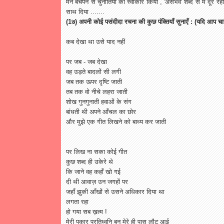
मैंने बचपन से चुनौतियों को स्वीकार किया , 'असंभव' शब्द से मैं दू
साथ दिया .......
(1७) अपनी कोई पसंदीदा रचना की कुछ पंक्तियाँ सुनाएँ : (यदि आप चाह
कब देखा था उसे याद नहीं
पर जब - जब देखा
वह उड़ते बादलों सी लगी
जब तक ऊपर दृष्टि जाती
तब तक वो नीचे लहरा जाती
शोख गुनगुनाती हवाओं के संग
बांधती थी अपने आँचल का छोर
और मुझे एक गीत लिखने को बाध्य कर जाती
पर लिख ना सका कोई गीत
कुछ शब्द ही उकेरे थे
कि जाने वह कहाँ खो गई
दी थी आवाज़ उन जगहों पर
जहाँ झुकी आँखों से उसने अधिकार दिया था
लगता रहा
हो गया सब ख़त्म !
मेरी पुकार प्रतिध्वनि बन मेरे ही पास लौट आई