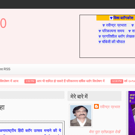
विश्व ब्लॉगकोश
🔽
रवीन्द्र प्रभात
🔽

परिकल्पना समय
सा
🔽
🔽
प्रगतिशील ब्लॉग लेखक
🔽
चौबेजी की चौपाल
🔽
nt RSS
ण में आज
आप भी शामिल हो सकते हैं परिकल्पना वार्षिक ब्लॉग विश्लेषण में
वर्ष २०१० :ब्लोगिंग
1:52 PM
12:30 PM
मेरे बारे में
हा
रवीन्द्र प्रभात
न्तराष्ट्रीय हिंदी ब्लॉग उत्सव मनाने की ये
मेरा पूरा प्रोफ़ाइल देखें