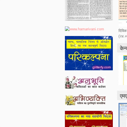
दिविक
(२४.०
केन्
एम