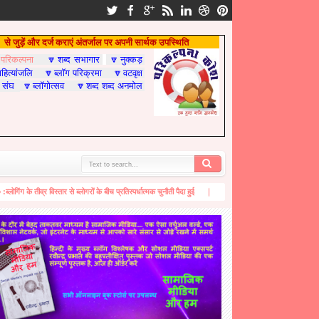
से जुड़ें और दर्ज कराएं अंतर्जाल पर अपनी सार्थक उपस्थिति
परिकल्पना
शब्द सभागार
नुक्कड़

🔽
🔽
हित्यांजलि
ब्लॉग परिक्रमा
वटवृक्ष
🔽
🔽
 संघ
ब्लॉगोत्सव
शब्द शब्द अनमोल
🔽
🔽
 के तीव्र विस्तार से ब्लोगरों के बीच प्रतिस्पर्धात्मक चुनौती पैदा हुई
चिट्ठियाँ / आशीर्वचन / सन्देश .....ब्लो
6:30 PM