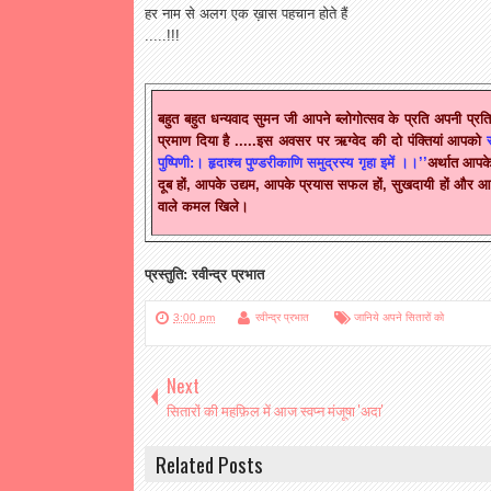
हर नाम से अलग एक ख़ास पहचान होते हैं
.....!!!
बहुत बहुत धन्यवाद सुमन जी आपने ब्लोगोत्सव के प्रति अपनी प्रतिबद
प्रमाण दिया है .....इस अवसर पर ऋग्वेद की दो पंक्तियां आपको
पुष्पिणी:। हृदाश्च पुण्डरीकाणि समुद्रस्य गृहा इमें ।।’’
अर्थात
आपके म
दूब हों, आपके उद्यम, आपके प्रयास सफल हों, सुखदायी हों और आ
वाले कमल खिले।
प्रस्तुति: रवीन्द्र प्रभात
3:00 pm
रवीन्द्र प्रभात
जानिये अपने सितारों को
Next
सितारों की महफ़िल में आज स्वप्न मंजूषा 'अदा'
Related Posts