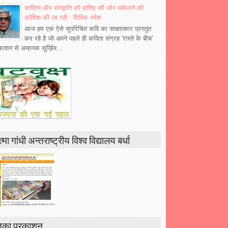
साहित्य ऒर संस्कृति को हाशिए की ओर धकेलने की
कोशिश की जा रही : दिविक रमेश
आज हम एक ऐसे सुपरिचित कवि का साक्षात्कार प्रस्तुत
कर रहे है जो अपने पहले ही कविता संग्रह 'रास्ते के बीच'
रकाशन से अचानक सुर्ख़िय...
्मा गांधी अन्तराष्ट्रीय विश्व विद्यालय बर्धा
िका प्रकाशन