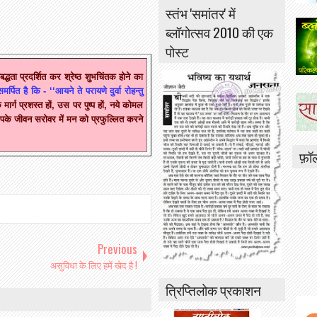
स्तंभ 'समांतर' में
ब्लॉगोत्सव 2010 की एक
पोस्ट
्धता प्रदर्शित कर श्रेष्ठ शुभचिंतक होने का
समर्पित है कि - ‘‘आयने ते परायणे दुर्वा रोहन्तु
ार्ग प्रशस्त हों, उस पर पुष्प हों, नये कोमल
पके जीवन सरोवर में मन को प्रफुल्लित करने
फ़ॉ
Previous
असुविधा के लिए हमें खेद है !
त्रिप्तिलोक प्रकाशन