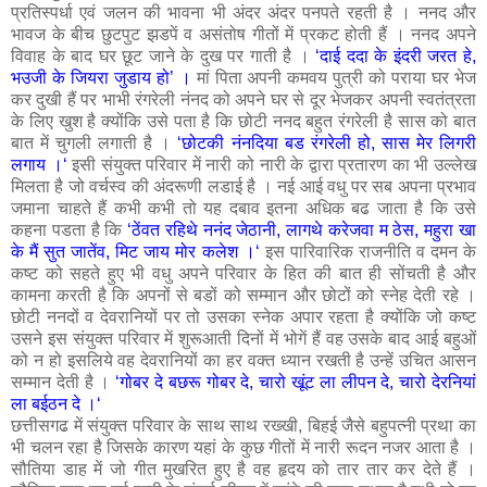
प्रतिस्पर्धा एवं जलन की भावना भी अंदर अंदर पनपते रहती है । ननद और
भावज के बीच छुटपुट झडपें व असंतोष गीतों में प्रकट होती हैं । ननद अपने
विवाह के बाद घर छूट जाने के दुख पर गाती है ।
‘दाई ददा के इंदरी जरत हे,
भउजी के जियरा जुडाय हो’ ।
मां पिता अपनी कमवय पुत्री को पराया घर भेज
कर दुखी हैं पर भाभी रंगरेली नंनद को अपने घर से दूर भेजकर अपनी स्वतंत्रता
के लिए खुश है क्योंकि उसे पता है कि छोटी ननद बहुत रंगरेली है सास को बात
बात में चुगली लगाती है ।
‘छोटकी नंनदिया बड रंगरेली हो, सास मेर लिगरी
लगाय ।‘
इसी संयुक्त परिवार में नारी को नारी के द्वारा प्रतारण का भी उल्लेख
मिलता है जो वर्चस्व की अंदरूणी लडाई है । नई आई वधु पर सब अपना प्रभाव
जमाना चाहते हैं कभी कभी तो यह दबाव इतना अधिक बढ जाता है कि उसे
कहना पडता है कि
‘ठेंवत रहिथे ननंद जेठानी, लागथे करेजवा म ठेस, महुरा खा
के मैं सुत जातेंव, मिट जाय मोर कलेश ।‘
इस पारिवारिक राजनीति व दमन के
कष्ट को सहते हुए भी वधु अपने परिवार के हित की बात ही सोंचती है और
कामना करती है कि अपनों से बडों को सम्मान और छोटों को स्नेह देती रहे ।
छोटी ननदों व देवरानियों पर तो उसका स्नेक अपार रहता है क्योंकि जो कष्ट
उसने इस संयुक्त परिवार में शुरूआती दिनों में भोगें हैं वह उसके बाद आई बहुओं
को न हो इसलिये वह देवरानियों का हर वक्त ध्यान रखती है उन्हें उचित आसन
सम्मान देती है ।
‘गोबर दे बछरू गोबर दे, चारो खूंट ला लीपन दे, चारो देरनियां
ला बईठन दे ।‘
छत्तीसगढ में संयुक्त परिवार के साथ साथ रख्खी, बिहई जैसे बहुपत्नी‍ प्रथा का
भी चलन रहा है जिसके कारण यहां के कुछ गीतों में नारी रूदन नजर आता है ।
सौतिया डाह में जो गीत मुखरित हुए है वह हृदय को तार तार कर देते हैं ।