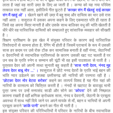
लाता है जहां वह सारी उम्र के लिए आ जाती है । कन्या को यह नया परिवेश
तत्काल रास नहीं आता, इसीलिये गीत फूटते हैं
‘काखर संग मैं खेलहूं दाई काखर
संग मैं खाहूं ओ’ ।
खेलने खाने की उम्र में बहू शव्द और दायित्व का भार उसे रास
नहीं आता । ससुराल में उसका अपना कहने के लिए एकमात्र पति ही रहता है
जिसे वह अपना मित्र मानती है और उसके साथ बालिका वधु की भांति खेलती है
धीरे धीरे वह पारिवारिक दायित्वों को सम्हालते हुए सांसारिक व्यवहार को सीखती
है ।
शिक्षण प्रशिक्षण के इस खेल में संयुक्त परिवार के कारण कई पारिवारिक
रिश्तेरदारों से सामना होता है, रेगिंग भी होती है जिसमें प्राचार्य के रूप में उसकी
सास हर कदम पर उसे रोक टोंक कर सामाजिक बनाती है वहीं नंनद, जेठानियॉं
व देवरानियों से स्वाभाविक प्रतिस्पर्धा के कारण उसकी खट पट चलती है पर
उन सब के प्रति स्नेग व सम्मान की घूंटी भी वह इसी पाठशाला से पाती है ।
पुत्रवत देवर को अपनी व्यथा सुनाती बहु कहती है
‘सास गारी देवय, नंनद मुह
लेवय देवर बाबू मोर ...’ ।
श्वसुराल में छोटे ननद देवरों के प्रति भाई बहन की
भांति प्यार उडेलने का जजबा छत्तीसगढ की नारियों की परम्परा रही है ।
‘छोटका देवर मोर बेटवा बरोबर’
कहने का तात्पर्य विशद है यह गीत यहां की
नारियों के वात्सल्य को चित्रित करती है । नंनदों से खटपट के बावजूद भाभी
पुत्र जन्म पर उन्हें मनपसंद साडी और सोने का
‘कोपरा’
देने की निष्छरल
कामना रखती है वहीं क्षणिक क्रोधवश सास, नंनद व देवरानी, जेठानी के प्रसूता
अवस्था में साथ नहीं दिये जाने पर अपने मायके से मॉं, बहन व भाभियों से अपनी
प्रसूता कराने
‘कांकें पानी’
बनाने का गीत भी गाती है ।
इस संयुक्त परिवार की परिस्थितियों में परिवार के नारियों के बीच स्वाभाविक