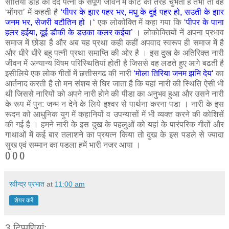
सौतिया डाह का दर्द पत्नी के संपूर्ण जीवन में कांटे की तरह चुभता है तभी तो वह
‘मोंगरा’ में कहती है
‘पीपर के झार पहर भर, मधु के दुई पहर हो, सउती के झार
जनम भर, सेजरी बटौतिन हो ।‘
एक लोकोक्ति में कहा गया कि
‘पीपर के पाना
हलर हईया, दूई डौकी के डउका कलर कईया’ ।
लोकोक्तियों नें अपना प्रभाव
समाज में छोडा है और अब यह प्रथा कही कहीं अपवाद स्वरूप ही समाज में है
और धीरे धीरे बहु पत्नी प्रथा समाप्ति की ओर है । इस दुख के अतिरिक्त नारी
जीवन में अन्यान्य विषम परिस्थितियां होती है जिससे वह लडते हुए आगे बढती है
इसीलिये एक लोक गीतों में छत्तीसगढ की नारी
‘मोला तिरिया जनम झनि देय‘
का
आर्तनाद करती है तो मन संशय से घिर जाता है कि यहां नारी की स्थिति ऐसी भी
थी जिससे नारियों को अपने नारी होने की पीडा का अनुभव हुआ और उसने नारी
के रूप में पुन: जन्म न देने के लिये इश्वर से पार्थना करना पडा । नारी के इस
रूदन को आधुनिक युग में कहानियों व उपन्यासों में भी व्यक्त करने की कोशिसें
की गई है । हमने नारी के इस दुख के पहलुओं को यहां के पारंपरिक गीतों और
गाथाओं में कई बार तलाशने का प्रयत्न किया तो दुख के इस पडले से ज्यादा
सुख एवं सम्मान का पडला हमें भारी नजर आया ।
() () ()
रवीन्द्र प्रभात
at
11:00 am
शेयर करें
3 टिप्‍पणियां: