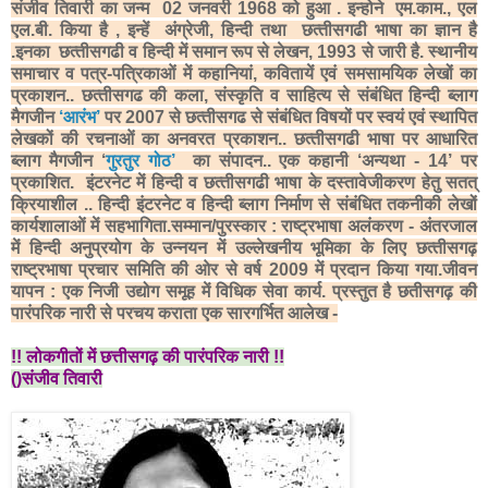
संजीव तिवारी का जन्म 02 जनवरी 1968 को हुआ . इन्होने एम.काम., एल
एल.बी. किया है , इन्हें अंग्रेजी, हिन्‍दी तथा छत्‍तीसगढी भाषा का ज्ञान है
.इनका छत्‍तीसगढी व हिन्‍दी में समान रूप से लेखन, 1993 से जारी है. स्‍थानीय
समाचार व पत्र-पत्रिकाओं में कहानियां, कवितायें एवं समसामयिक लेखों का
प्रकाशन.. छत्‍तीसगढ की कला, संस्‍कृति व साहित्‍य से संबंधित हिन्‍दी ब्‍लाग
मैगजीन
‘आरंभ’
पर 2007 से छत्‍तीसगढ से संबंधित विषयों पर स्‍वयं एवं स्‍थापित
लेखकों की रचनाओं का अनवरत प्रकाशन.. छत्‍तीसगढी भाषा पर आधारित
ब्‍लाग मैगजीन ‘
गुरतुर गोठ’
का संपादन.. एक कहानी ‘अन्‍यथा - 14’ पर
प्रकाशित. इंटरनेट में हिन्‍दी व छत्‍तीसगढी भाषा के दस्‍तावेजीकरण हेतु सतत्
क्रियाशील .. हिन्‍दी इंटरनेट व हिन्‍दी ब्‍लाग निर्माण से संबंधित तकनीकी लेखों
कार्यशालाओं में सहभागिता.सम्‍मान/पुरस्‍कार : राष्‍ट्रभाषा अलंकरण - अंतरजाल
में हिन्‍दी अनुप्रयोग के उन्‍नयन में उल्‍लेखनीय भूमिका के लिए छत्‍तीसगढ़
राष्‍ट्रभाषा प्रचार समिति की ओर से वर्ष 2009 में प्रदान किया गया.जीवन
यापन : एक निजी उद्योग समूह में विधिक सेवा कार्य. प्रस्तुत है छतीसगढ़ की
पारंपरिक नारी से परचय कराता एक सारगर्भित आलेख -
!! लोकगीतों में छत्तीसगढ़ की पारंपरिक नारी !!
()संजीव तिवारी