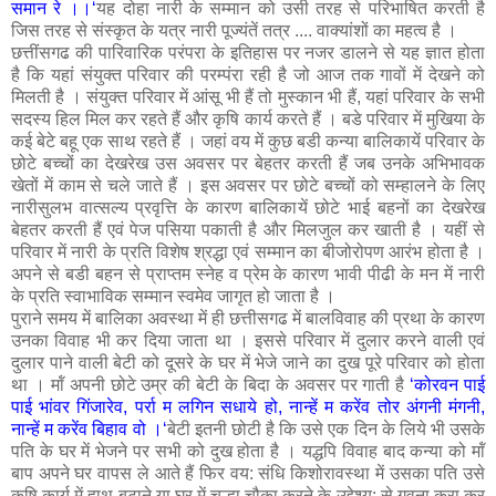
समान रे ।।‘
यह दोहा नारी के सम्मान को उसी तरह से परिभाषित करती है
जिस तरह से संस्कृत के यत्र नारी पूज्यंतें तत्र .... वाक्यांशों का महत्व है ।
छत्तींसगढ की पारिवारिक परंपरा के इतिहास पर नजर डालने से यह ज्ञात होता
है कि यहां संयुक्त परिवार की परम्पंरा रही है जो आज तक गावों में देखने को
मिलती है । संयुक्त परिवार में आंसू भी हैं तो मुस्कान भी हैं, यहां परिवार के सभी
सदस्य हिल मिल कर रहते हैं और कृषि कार्य करते हैं । बडे परिवार में मुखिया के
कई बेटे बहू एक साथ रहते हैं । जहां वय में कुछ बडी कन्या बालिकायें परिवार के
छोटे बच्चों का देखरेख उस अवसर पर बेहतर करती हैं जब उनके अभिभावक
खेतों में काम से चले जाते हैं । इस अवसर पर छोटे बच्चों को सम्हालने के लिए
नारीसुलभ वात्सल्य प्रवृत्ति के कारण बालिकायें छोटे भाई बहनों का देखरेख
बेहतर करती हैं एवं पेज पसिया पकाती है और मिलजुल कर खाती है । यहीं से
परिवार में नारी के प्रति विशेष श्रद्धा एवं सम्मान का बीजोरोपण आरंभ होता है ।
अपने से बडी बहन से प्राप्तम स्नेह व प्रेम के कारण भावी पीढी के मन में नारी
के प्रति स्वाभाविक सम्मान स्वमेव जागृत हो जाता है ।
पुराने समय में बालिका अवस्था में ही छत्तीसगढ में बालविवाह की प्रथा के कारण
उनका विवाह भी कर दिया जाता था । इससे परिवार में दुलार करने वाली एवं
दुलार पाने वाली बेटी को दूसरे के घर में भेजे जाने का दुख पूरे परिवार को होता
था । मॉं अपनी छोटे उम्र की बेटी के बिदा के अवसर पर गाती है
‘कोरवन पाई
पाई भांवर गिंजारेव, पर्रा म लगिन सधाये हो, नान्हें म करेंव तोर अंगनी मंगनी,
नान्हें म करेंव बिहाव वो ।‘
बेटी इतनी छोटी है कि उसे एक दिन के लिये भी उसके
पति के घर में भेजने पर सभी को दुख होता है । यद्धपि विवाह बाद कन्या को मॉं
बाप अपने घर वापस ले आते हैं फिर वय: संधि किशोरावस्था में उसका पति उसे
कृषि कार्य में हाथ बटाने या घर में चूल्हा चौका करने के उद्देश्य: से गवना करा कर